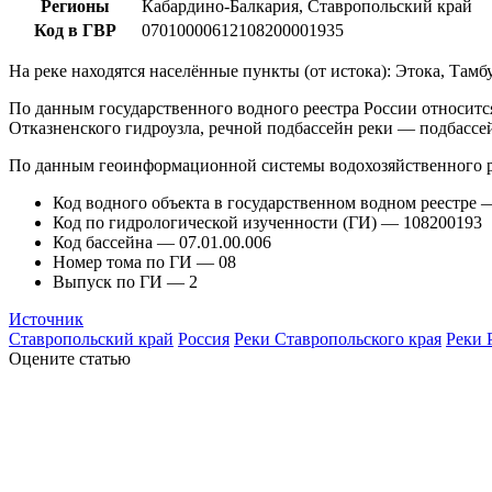
Регионы
Кабардино-Балкария, Ставропольский край
Код в ГВР
07010000612108200001935
На реке находятся населённые пункты (от истока): Этока, Та
По данным государственного водного реестра России относитс
Отказненского гидроузла, речной подбассейн реки — подбассе
По данным геоинформационной системы водохозяйственного р
Код водного объекта в государственном водном реестре
Код по гидрологической изученности (ГИ) — 108200193
Код бассейна — 07.01.00.006
Номер тома по ГИ — 08
Выпуск по ГИ — 2
Источник
Ставропольский край
Россия
Реки Ставропольского края
Реки 
Оцените статью