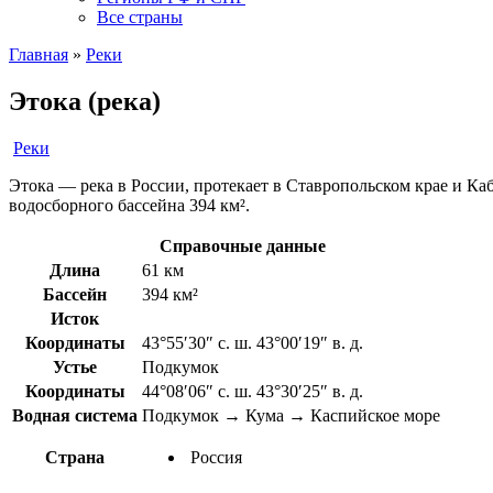
Все страны
Главная
»
Реки
Этока (река)
Реки
Этока — река в России, протекает в Ставропольском крае и Каб
водосборного бассейна 394 км².
Справочные данные
Длина
61 км
Бассейн
394 км²
Исток
Координаты
43°55′30″ с. ш. 43°00′19″ в. д.
Устье
Подкумок
Координаты
44°08′06″ с. ш. 43°30′25″ в. д.
Водная система
Подкумок → Кума → Каспийское море
Страна
Россия