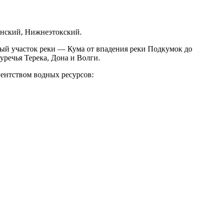
канский, Нижнеэтокский.
ный участок реки — Кума от впадения реки Подкумок до
уречья Терека, Дона и Волги.
ентством водных ресурсов: