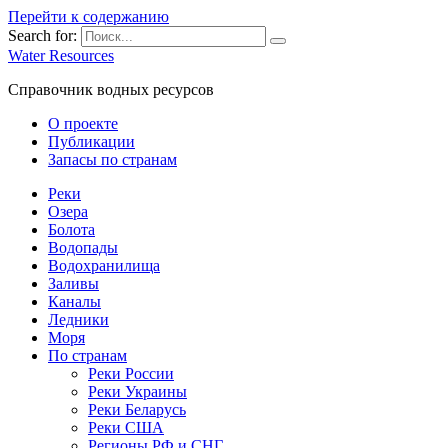
Перейти к содержанию
Search for:
Water Resources
Справочник водных ресурсов
О проекте
Публикации
Запасы по странам
Реки
Озера
Болота
Водопады
Водохранилища
Заливы
Каналы
Ледники
Моря
По странам
Реки России
Реки Украины
Реки Беларусь
Реки США
Регионы РФ и СНГ