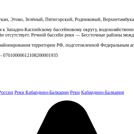
мбукан, Этоко, Зелёный, Пятигорский, Родниковый, Верхнетамбу
я к Западно-Каспийскому бассейновому округу, водохозяйствен
йн отсутствует. Речной бассейн реки — Бессточные районы межд
айонирования территории РФ, подготовленной Федеральным аг
 — 07010000612108200001935
России
Реки Кабардино-Балкарии
Реки
Кабардино-Балкария