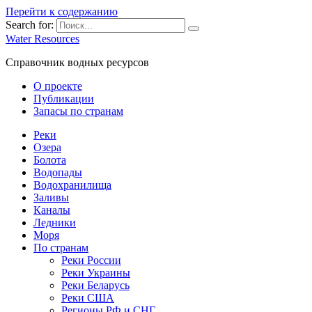
Перейти к содержанию
Search for:
Water Resources
Справочник водных ресурсов
О проекте
Публикации
Запасы по странам
Реки
Озера
Болота
Водопады
Водохранилища
Заливы
Каналы
Ледники
Моря
По странам
Реки России
Реки Украины
Реки Беларусь
Реки США
Регионы РФ и СНГ