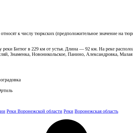
 относят к числу тюркских (предположительное значение на тюр
 реки Битюг в 229 км от устья. Длина — 92 км. На реке располо
ляй, Знаменка, Новоникольское, Панино, Александровка, Малая
ноградовка
Эртиль
сии
Реки Воронежской области
Реки
Воронежская область