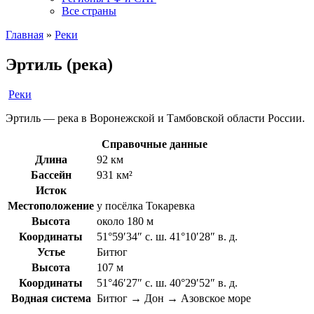
Все страны
Главная
»
Реки
Эртиль (река)
Реки
Эртиль — река в Воронежской и Тамбовской области России.
Справочные данные
Длина
92 км
Бассейн
931 км²
Исток
Местоположение
у посёлка Токаревка
Высота
около 180 м
Координаты
51°59′34″ с. ш. 41°10′28″ в. д.
Устье
Битюг
Высота
107 м
Координаты
51°46′27″ с. ш. 40°29′52″ в. д.
Водная система
Битюг → Дон → Азовское море