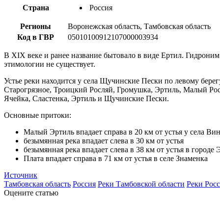
Страна
Россия
Регионы
Воронежская область, Тамбовская область
Код в ГВР
05010100912107000003934
В XIX веке и ранее название бытовало в виде Ертил. Гидроним
этимологии не существует.
Устье реки находится у села Щучинские Пески по левому берегу
Старогрязное, Троицкий Росляй, Громушка, Эртиль, Малый Рос
Ячейка, Сластенка, Эртиль и Щучинские Пески.
Основные притоки:
Малый Эртиль впадает справа в 20 км от устья у села Ви
безымянная река впадает слева в 30 км от устья
безымянная река впадает слева в 38 км от устья в городе 
Плата впадает справа в 71 км от устья в селе Знаменка
Источник
Тамбовская область
Россия
Реки Тамбовской области
Реки Рос
Оцените статью