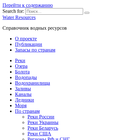
Перейти к содержанию
Search for:
Water Resources
Справочник водных ресурсов
О проекте
Публикации
Запасы по странам
Реки
Озера
Болота
Водопады
Водохранилища
Заливы
Каналы
Ледники
Моря
По странам
Реки России
Реки Украины
Реки Беларусь
Реки США
Регионы РФ и СНГ