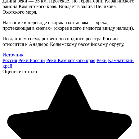
Длина реки — 35 км. Протекает по территории Карагинского
района Камчатского края. Впадает в залив Шелихова
Охотского моря.
Название в переводе с коряк. гылтаваям — «река,
протекающая в снегах» (скорее всего имеются ввиду наледи).
По данным государственного водного реестра России
относится к Анадыро-Колымскому бассейновому округу.
Источник
Россия
Реки России
Реки Камчатского края
Реки
Камчатский
край
Оцените статью