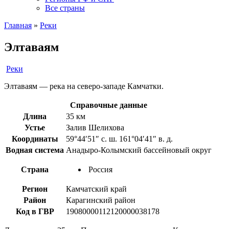
Все страны
Главная
»
Реки
Элтаваям
Реки
Элтаваям — река на северо-западе Камчатки.
Справочные данные
Длина
35 км
Устье
Залив Шелихова
Координаты
59°44′51″ с. ш. 161°04′41″ в. д.
Водная система
Анадыро-Колымский бассейновый округ
Страна
Россия
Регион
Камчатский край
Район
Карагинский район
Код в ГВР
19080000112120000038178