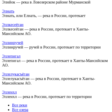
Элнйок — река в Ловозерском районе Мурманской
Элнать
Элнать, или Елнать, — река в России, протекает
Эллкесеёган
Эллкесеёган — река в России, протекает в Ханты-
Мансийском АО.
Эллинручей
Эллинручей — ручей в России, протекает по территории
Эллепигал
Эллепигал — река в России, протекает в Ханты-Мансийском
АО.
Эллелукасъёган
Эллелукасъёган — река в России, протекает в Ханты-
Мансийском АО.
Эллеихл
Эллеихл — река в России, протекает по территории
Все реки
Все озера