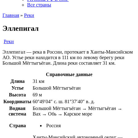
Все страны
Главная
»
Реки
Эллепигал
Реки
Эллепигал — река в России, протекает в Ханты-Мансийском
АО. Устье реки находится в 111 км по левому берегу реки
Большой Мёгтыгъёган. Длина реки составляет 31 км.
Справочные данные
Длина
31 км
Устье
Большой Мёгтыгъёган
Высота
69 м
Координаты
60°49′04″ с. ш. 81°37′40″ в. д.
Водная
Большой Мёгтыгъёган → Мёгтыгъёган →
система
Вах → Обь → Карское море
Страна
Россия
Ханты-Мансийский автономный округ —