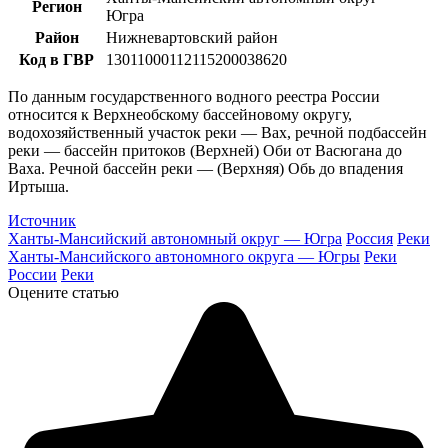
Регион
Югра
Район
Нижневартовский район
Код в ГВР
13011000112115200038620
По данным государственного водного реестра России
относится к Верхнеобскому бассейновому округу,
водохозяйственный участок реки — Вах, речной подбассейн
реки — бассейн притоков (Верхней) Оби от Васюгана до
Ваха. Речной бассейн реки — (Верхняя) Обь до впадения
Иртыша.
Источник
Ханты-Мансийский автономный округ — Югра
Россия
Реки
Ханты-Мансийского автономного округа — Югры
Реки
России
Реки
Оцените статью