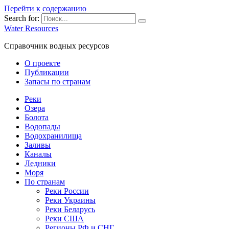
Перейти к содержанию
Search for:
Water Resources
Справочник водных ресурсов
О проекте
Публикации
Запасы по странам
Реки
Озера
Болота
Водопады
Водохранилища
Заливы
Каналы
Ледники
Моря
По странам
Реки России
Реки Украины
Реки Беларусь
Реки США
Регионы РФ и СНГ