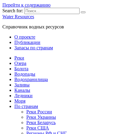
Перейти к содержанию
Search for:
Water Resources
Справочник водных ресурсов
О проекте
Публикации
Запасы по странам
Реки
Озера
Болота
Водопады
Водохранилища
Заливы
Каналы
Ледники
Моря
По странам
Реки России
Реки Украины
Реки Беларусь
Реки США
Регионы РФ и СНГ