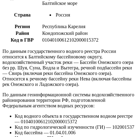
Балтийское море
Страна
Россия
Регион
Республика Карелия
Район
Кондопожский район
Код в ГВР
01040100612102000015372
По данным государственного водного реестра России
относится к Балтийскому бассейновому округу,
водохозяйственный участок реки — Бассейн Онежского озера
без рр. Шуя, Суна, Водла и Вытегра, речной подбассейн реки
— Свирь (включая реки бассейна Онежского озера).
Относится к речному бассейну реки Нева (включая бассейны
рек Онежского и Ладожского озера).
По данным геоинформационной системы водохозяйственного
районирования территории РФ, подготовленной
Федеральным агентством водных ресурсов:
Код водного объекта в государственном водном реестре
— 01040100612102000015372
Код по гидрологической изученности (ГИ) — 102001537
Код бассейна — 01.04.01.006