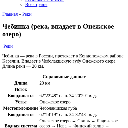
Все страны
Главная
»
Реки
Чебинка (река, впадает в Онежское
озеро)
Реки
Чебинка — река в России, протекает в Кондопожском районе
Карелии. Впадает в Чеболакшскую губу Онежского озера.
Длина реки — 20 км.
Справочные данные
Длина
20 км
Исток
Координаты
62°22′48″ с. ш. 34°20′29″ в. д.
Устье
Онежское озеро
Местоположение
Чеболакшская губа
Координаты
62°14′19″ с. ш. 34°32′48″ в. д.
Онежское озеро → Свирь → Ладожское
Водная система
озеро → Нева → Финский залив →