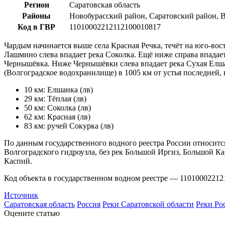
Регион
Саратовская область
Районы
Новобурасский район, Саратовский район, 
Код в ГВР
11010002212112100010817
Чардым начинается выше села Красная Речка, течёт на юго-во
Лашмино слева впадает река Соколка. Ещё ниже справа впадае
Чернышёвка. Ниже Чернышёвки слева впадает река Сухая Елша
(Волгоградское водохранилище) в 1005 км от устья последней,
10 км: Елшанка (лв)
29 км: Тёплая (лв)
50 км: Соколка (лв)
62 км: Красная (лв)
83 км: ручей Сокурка (лв)
По данным государственного водного реестра России относитс
Волгоградского гидроузла, без рек Большой Иргиз, Большой К
Каспий.
Код объекта в государственном водном реестре — 11010002212
Источник
Саратовская область
Россия
Реки Саратовской области
Реки Ро
Оцените статью