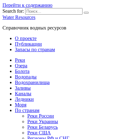
Перейти к содержанию
Search for:
Water Resources
Справочник водных ресурсов
О проекте
Публикации
Запасы по странам
Реки
Озера
Болота
Водопады
Водохранилища
Заливы
Каналы
Ледники
Моря
По странам
Реки России
Реки Украины
Реки Беларусь
Реки США
Регионы РФ и СНГ