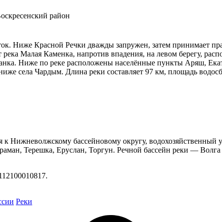
Воскресенский район
сток. Ниже Красной Речки дважды запружен, затем принимает пр
т река Малая Каменка, напротив впадения, на левом берегу, ра
нка. Ниже по реке расположены населённые пункты Аряш, Екат
 ниже села Чардым. Длина реки составляет 97 км, площадь водос
я к Нижневолжскому бассейновому округу, водохозяйственный у
араман, Терешка, Еруслан, Торгун. Речной бассейн реки — Волг
112100010817.
ссии
Реки