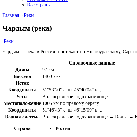
Все страны
Главная
»
Реки
Чардым (река)
Реки
Чардым — река в России, протекает по Новобурасскому, Сарат
Справочные данные
Длина
97 км
Бассейн
1460 км²
Исток
Координаты
51°53′20″ с. ш. 45°40′04″ в. д.
Устье
Волгоградское водохранилище
Местоположение
1005 км по правому берегу
Координаты
51°46′43″ с. ш. 46°15′09″ в. д.
Водная система
Волгоградское водохранилище → Волга → К
Страна
Россия