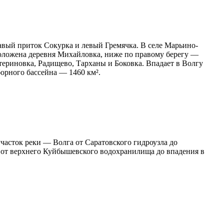
авый приток Сокурка и левый Гремячка. В селе Марьино-
сположена деревня Михайловка, ниже по правому берегу —
ериновка, Радищево, Тарханы и Боковка. Впадает в Волгу
борного бассейна — 1460 км².
часток реки — Волга от Саратовского гидроузла до
а от верхнего Куйбышевского водохранилища до впадения в