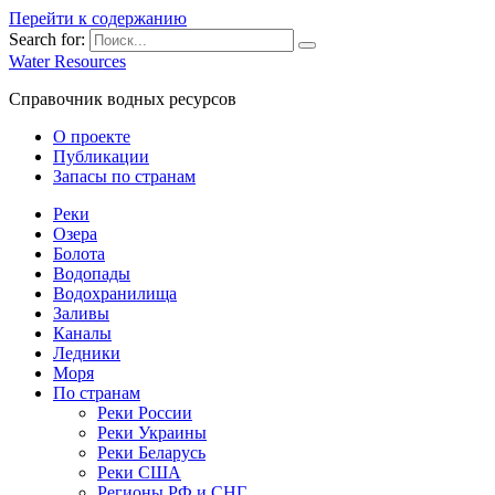
Перейти к содержанию
Search for:
Water Resources
Справочник водных ресурсов
О проекте
Публикации
Запасы по странам
Реки
Озера
Болота
Водопады
Водохранилища
Заливы
Каналы
Ледники
Моря
По странам
Реки России
Реки Украины
Реки Беларусь
Реки США
Регионы РФ и СНГ