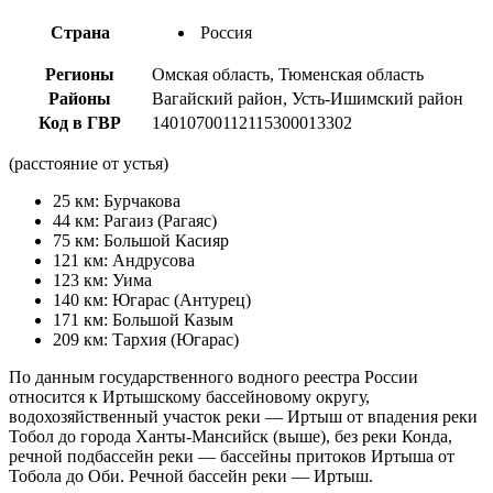
Страна
Россия
Регионы
Омская область, Тюменская область
Районы
Вагайский район, Усть-Ишимский район
Код в ГВР
14010700112115300013302
(расстояние от устья)
25 км: Бурчакова
44 км: Рагаиз (Рагаяс)
75 км: Большой Касияр
121 км: Андрусова
123 км: Уима
140 км: Югарас (Антурец)
171 км: Большой Казым
209 км: Тархия (Югарас)
По данным государственного водного реестра России
относится к Иртышскому бассейновому округу,
водохозяйственный участок реки — Иртыш от впадения реки
Тобол до города Ханты-Мансийск (выше), без реки Конда,
речной подбассейн реки — бассейны притоков Иртыша от
Тобола до Оби. Речной бассейн реки — Иртыш.