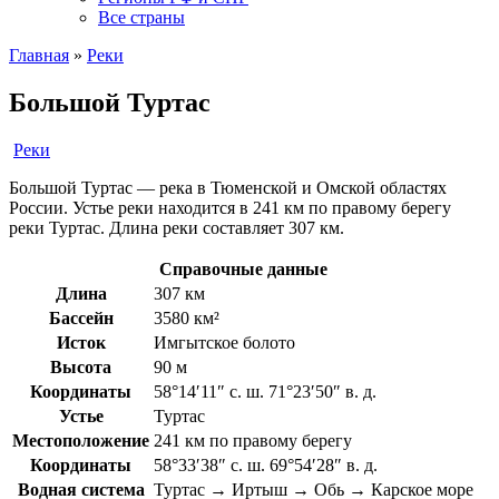
Все страны
Главная
»
Реки
Большой Туртас
Реки
Большой Туртас — река в Тюменской и Омской областях
России. Устье реки находится в 241 км по правому берегу
реки Туртас. Длина реки составляет 307 км.
Справочные данные
Длина
307 км
Бассейн
3580 км²
Исток
Имгытское болото
Высота
90 м
Координаты
58°14′11″ с. ш. 71°23′50″ в. д.
Устье
Туртас
Местоположение
241 км по правому берегу
Координаты
58°33′38″ с. ш. 69°54′28″ в. д.
Водная система
Туртас → Иртыш → Обь → Карское море