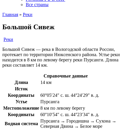
Все страны
Главная
»
Реки
Большой Сивеж
Реки
Большой Сивеж — река в Вологодской области России,
протекает по территории Нюксенского района. Устье реки
находится в 8 км по левому берегу реки Пурсанги. Длина
реки составляет 14 км.
Справочные данные
Длина
14 км
Исток
Координаты
60°05′24″ с. ш. 44°24′29″ в. д.
Устье
Пурсанга
Местоположение
8 км по левому берегу
Координаты
60°10′54″ с. ш. 44°23′34″ в. д.
Пурсанга → Городишна → Сухона →
Водная система
Северная Двина → Белое море