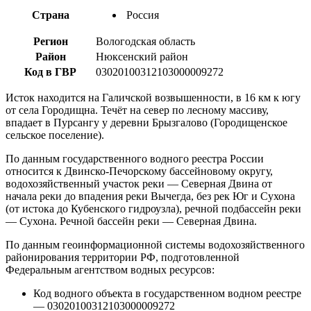
Страна
Россия
Регион
Вологодская область
Район
Нюксенский район
Код в ГВР
03020100312103000009272
Исток находится на Галичской возвышенности, в 16 км к югу
от села Городищна. Течёт на север по лесному массиву,
впадает в Пурсангу у деревни Брызгалово (Городищенское
сельское поселение).
По данным государственного водного реестра России
относится к Двинско-Печорскому бассейновому округу,
водохозяйственный участок реки — Северная Двина от
начала реки до впадения реки Вычегда, без рек Юг и Сухона
(от истока до Кубенского гидроузла), речной подбассейн реки
— Сухона. Речной бассейн реки — Северная Двина.
По данным геоинформационной системы водохозяйственного
районирования территории РФ, подготовленной
Федеральным агентством водных ресурсов:
Код водного объекта в государственном водном реестре
— 03020100312103000009272