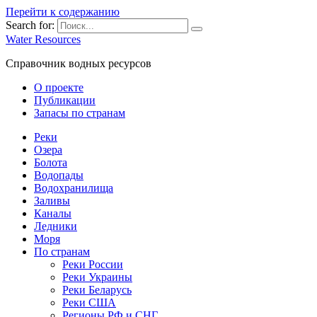
Перейти к содержанию
Search for:
Water Resources
Справочник водных ресурсов
О проекте
Публикации
Запасы по странам
Реки
Озера
Болота
Водопады
Водохранилища
Заливы
Каналы
Ледники
Моря
По странам
Реки России
Реки Украины
Реки Беларусь
Реки США
Регионы РФ и СНГ