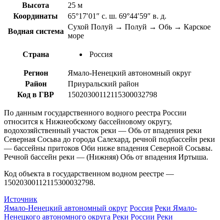
Высота
25 м
Координаты
65°17′01″ с. ш. 69°44′59″ в. д.
Сухой Полуй → Полуй → Обь → Карское
Водная система
море
Страна
Россия
Регион
Ямало-Ненецкий автономный округ
Район
Приуральский район
Код в ГВР
15020300112115300032798
По данным государственного водного реестра России
относится к Нижнеобскому бассейновому округу,
водохозяйственный участок реки — Обь от впадения реки
Северная Сосьва до города Салехард, речной подбассейн реки
— бассейны притоков Оби ниже впадения Северной Сосьвы.
Речной бассейн реки — (Нижняя) Обь от впадения Иртыша.
Код объекта в государственном водном реестре —
15020300112115300032798.
Источник
Ямало-Ненецкий автономный округ
Россия
Реки Ямало-
Ненецкого автономного округа
Реки России
Реки