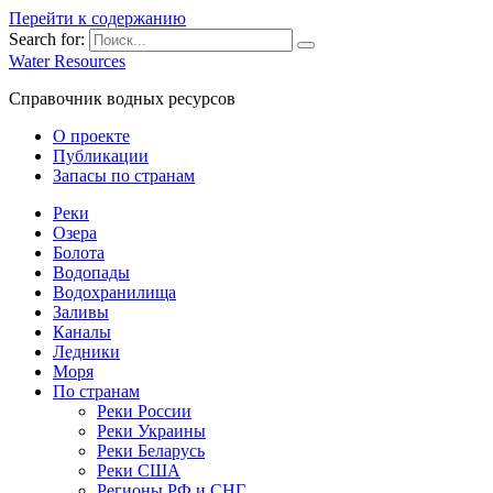
Перейти к содержанию
Search for:
Water Resources
Справочник водных ресурсов
О проекте
Публикации
Запасы по странам
Реки
Озера
Болота
Водопады
Водохранилища
Заливы
Каналы
Ледники
Моря
По странам
Реки России
Реки Украины
Реки Беларусь
Реки США
Регионы РФ и СНГ