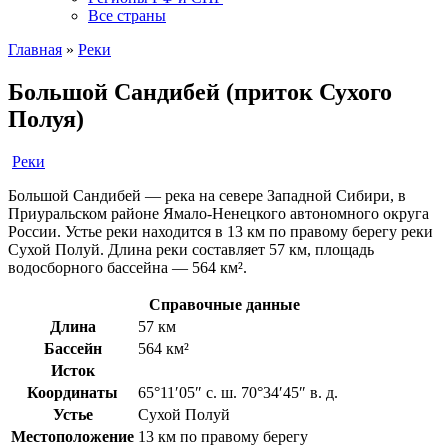
Все страны
Главная
»
Реки
Большой Сандибей (приток Сухого
Полуя)
Реки
Большой Сандибей — река на севере Западной Сибири, в
Приуральском районе Ямало-Ненецкого автономного округа
России. Устье реки находится в 13 км по правому берегу реки
Сухой Полуй. Длина реки составляет 57 км, площадь
водосборного бассейна — 564 км².
Справочные данные
Длина
57 км
Бассейн
564 км²
Исток
Координаты
65°11′05″ с. ш. 70°34′45″ в. д.
Устье
Сухой Полуй
Местоположение
13 км по правому берегу