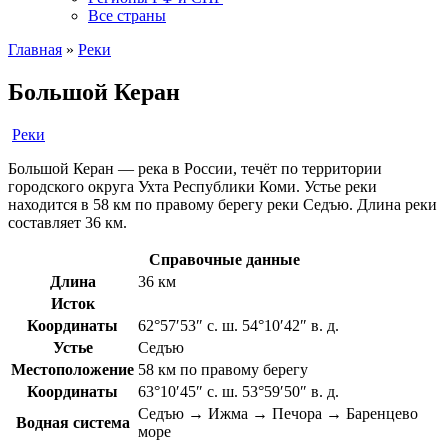
Все страны
Главная
»
Реки
Большой Керан
Реки
Большой Керан — река в России, течёт по территории
городского округа Ухта Республики Коми. Устье реки
находится в 58 км по правому берегу реки Седъю. Длина реки
составляет 36 км.
Справочные данные
Длина
36 км
Исток
Координаты
62°57′53″ с. ш. 54°10′42″ в. д.
Устье
Седъю
Местоположение
58 км по правому берегу
Координаты
63°10′45″ с. ш. 53°59′50″ в. д.
Седъю → Ижма → Печора → Баренцево
Водная система
море