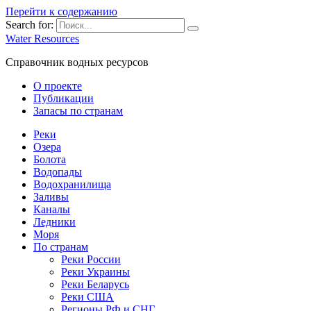
Перейти к содержанию
Search for:
Water Resources
Справочник водных ресурсов
О проекте
Публикации
Запасы по странам
Реки
Озера
Болота
Водопады
Водохранилища
Заливы
Каналы
Ледники
Моря
По странам
Реки России
Реки Украины
Реки Беларусь
Реки США
Регионы РФ и СНГ