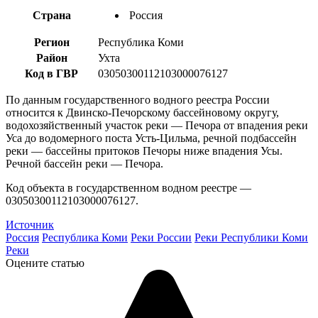
Страна
Россия
Регион
Республика Коми
Район
Ухта
Код в ГВР
03050300112103000076127
По данным государственного водного реестра России
относится к Двинско-Печорскому бассейновому округу,
водохозяйственный участок реки — Печора от впадения реки
Уса до водомерного поста Усть-Цильма, речной подбассейн
реки — бассейны притоков Печоры ниже впадения Усы.
Речной бассейн реки — Печора.
Код объекта в государственном водном реестре —
03050300112103000076127.
Источник
Россия
Республика Коми
Реки России
Реки Республики Коми
Реки
Оцените статью