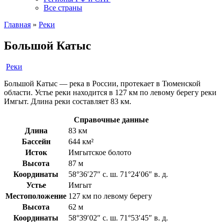
Все страны
Главная
»
Реки
Большой Катыс
Реки
Большой Катыс — река в России, протекает в Тюменской
области. Устье реки находится в 127 км по левому берегу реки
Имгыт. Длина реки составляет 83 км.
Справочные данные
Длина
83 км
Бассейн
644 км²
Исток
Имгытское болото
Высота
87 м
Координаты
58°36′27″ с. ш. 71°24′06″ в. д.
Устье
Имгыт
Местоположение
127 км по левому берегу
Высота
62 м
Координаты
58°39′02″ с. ш. 71°53′45″ в. д.