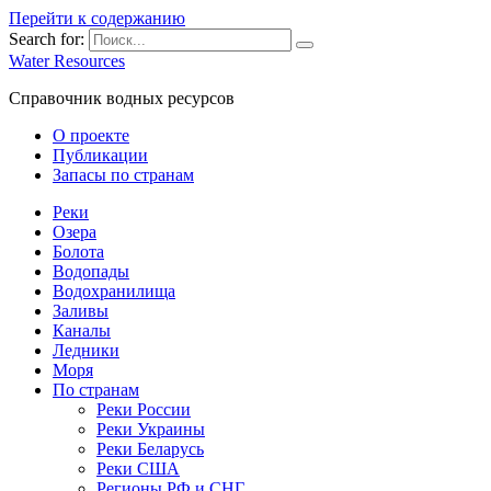
Перейти к содержанию
Search for:
Water Resources
Справочник водных ресурсов
О проекте
Публикации
Запасы по странам
Реки
Озера
Болота
Водопады
Водохранилища
Заливы
Каналы
Ледники
Моря
По странам
Реки России
Реки Украины
Реки Беларусь
Реки США
Регионы РФ и СНГ