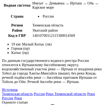
Имгыт → Демьянка → Иртыш → Обь →
Водная система
Карское море
Страна
Россия
Регион
Тюменская область
Район
Уватский район
Код в ГВР
14010700112115300014569
19 км: Малый Катыс (лв)
Горная (пр)
Катыс (пр)
По данным государственного водного реестра России
относится к Иртышскому бассейновому округу,
водохозяйственный участок реки — Иртыш от впадения реки
Тобол до города Ханты-Мансийск (выше), без реки Конда,
речной подбассейн реки — бассейны притоков Иртыша от
Тобола до Оби. Речной бассейн реки — Иртыш.
Источник
Тюменская область
Россия
Реки Тюменской области
Реки
России
Реки
Оцените статью