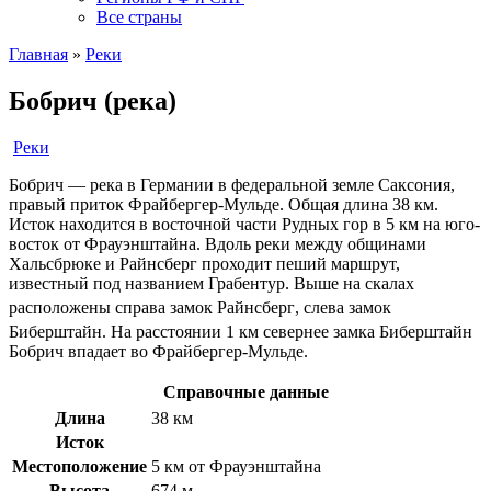
Все страны
Главная
»
Реки
Бобрич (река)
Реки
Бобрич — река в Германии в федеральной земле Саксония,
правый приток Фрайбергер-Мульде. Общая длина 38 км.
Исток находится в восточной части Рудных гор в 5 км на юго-
восток от Фрауэнштайна. Вдоль реки между общинами
Хальсбрюке и Райнсберг проходит пеший маршрут,
известный под названием Грабентур. Выше на скалах
расположены справа замок Райнсберг
, слева замок
Биберштайн
. На расстоянии 1 км севернее замка Биберштайн
Бобрич впадает во Фрайбергер-Мульде.
Справочные данные
Длина
38 км
Исток
Местоположение
5 км от Фрауэнштайна
Высота
674 м