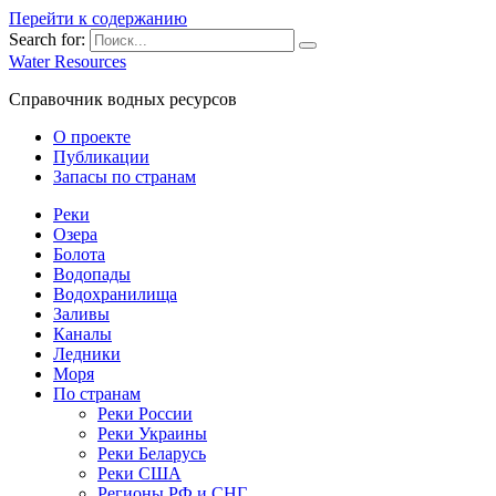
Перейти к содержанию
Search for:
Water Resources
Справочник водных ресурсов
О проекте
Публикации
Запасы по странам
Реки
Озера
Болота
Водопады
Водохранилища
Заливы
Каналы
Ледники
Моря
По странам
Реки России
Реки Украины
Реки Беларусь
Реки США
Регионы РФ и СНГ