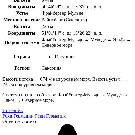
Координаты
50°46′59″ с. ш. 13°35′51″ в. д.
Устье
Фрайбергер-Мульде
Местоположение
Райнсберг (Саксония)
Высота
235 м
Координаты
51°01′14″ с. ш. 13°20′22″ в. д.
Фрайбергер-Мульде → Мульде → Эльба →
Водная система
Северное море
Страна
Германия
Регион
Саксония
Высота истока — 674 м над уровнем моря. Высота устья —
235 м над уровнем моря.
Система водного объекта: Фрайбергер-Мульде → Мульде →
Эльба → Северное море.
Источник
Реки Германии
Реки
Германия
Оцените статью