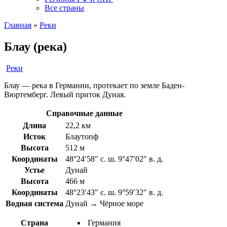
Все страны
Главная
»
Реки
Блау (река)
Реки
Блау — река в Германии, протекает по земле Баден-
Вюртемберг. Левый приток Дуная.
Справочные данные
Длина
22,2 км
Исток
Блаутопф
Высота
512 м
Координаты
48°24′58″ с. ш. 9°47′02″ в. д.
Устье
Дунай
Высота
466 м
Координаты
48°23′43″ с. ш. 9°59′32″ в. д.
Водная система
Дунай → Чёрное море
Страна
Германия