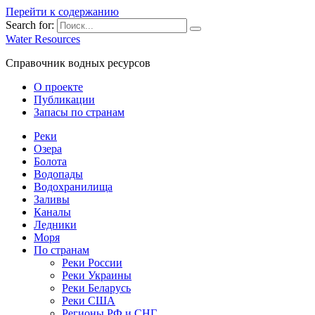
Перейти к содержанию
Search for:
Water Resources
Справочник водных ресурсов
О проекте
Публикации
Запасы по странам
Реки
Озера
Болота
Водопады
Водохранилища
Заливы
Каналы
Ледники
Моря
По странам
Реки России
Реки Украины
Реки Беларусь
Реки США
Регионы РФ и СНГ