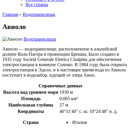
Все страны
Главная
»
Водохранилища
Авиоло
Водохранилища
Авиоло — водохранилище, расположенное в альпийской
долине Валь-Пагера в провинции Брешиа. Было создано в
1935 году Società Generale Eletrica Cisalpina для обеспечения
электростанции в коммуне Сонико. В 1984 году была открыта
электростанция в Эдоло, и в настоящее время вода из Авиоло
поступает в водозабор, идущий от озера Авио.
Справочные данные
Высота над уровнем моря
1930 м
Площадь
0,065 км²
Наибольшая глубина
27 м
Координаты
46°11′40″ с. ш. 10°24′48″ в. д.
Страна
Италия