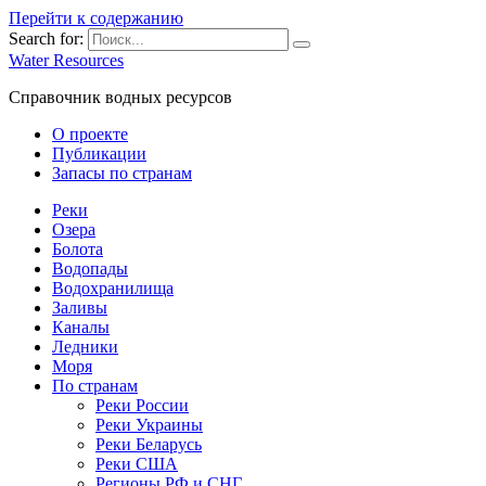
Перейти к содержанию
Search for:
Water Resources
Справочник водных ресурсов
О проекте
Публикации
Запасы по странам
Реки
Озера
Болота
Водопады
Водохранилища
Заливы
Каналы
Ледники
Моря
По странам
Реки России
Реки Украины
Реки Беларусь
Реки США
Регионы РФ и СНГ