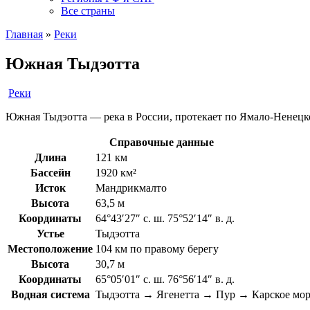
Все страны
Главная
»
Реки
Южная Тыдэотта
Реки
Южная Тыдэотта — река в России, протекает по Ямало-Ненецком
Справочные данные
Длина
121 км
Бассейн
1920 км²
Исток
Мандрикмалто
Высота
63,5 м
Координаты
64°43′27″ с. ш. 75°52′14″ в. д.
Устье
Тыдэотта
Местоположение
104 км по правому берегу
Высота
30,7 м
Координаты
65°05′01″ с. ш. 76°56′14″ в. д.
Водная система
Тыдэотта → Ягенетта → Пур → Карское мо