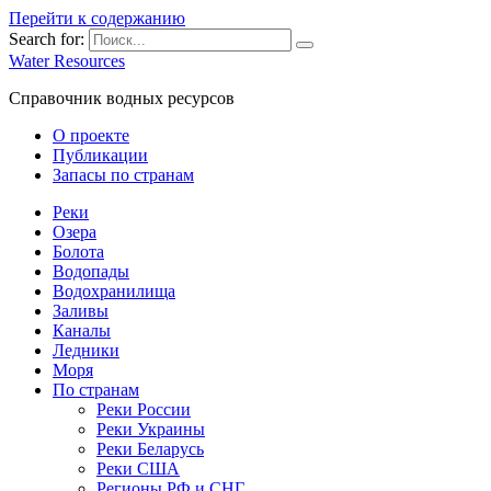
Перейти к содержанию
Search for:
Water Resources
Справочник водных ресурсов
О проекте
Публикации
Запасы по странам
Реки
Озера
Болота
Водопады
Водохранилища
Заливы
Каналы
Ледники
Моря
По странам
Реки России
Реки Украины
Реки Беларусь
Реки США
Регионы РФ и СНГ