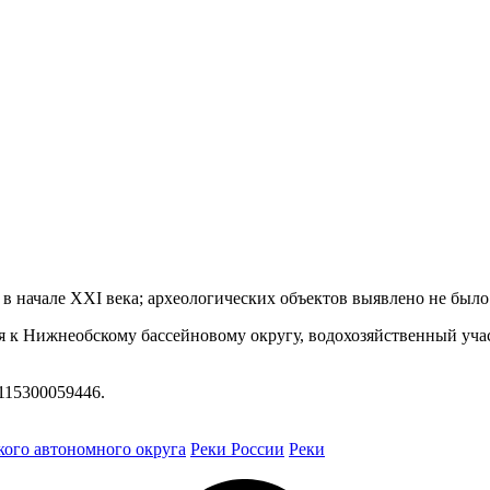
в начале XXI века; археологических объектов выявлено не было
я к Нижнеобскому бассейновому округу, водохозяйственный уча
115300059446.
ого автономного округа
Реки России
Реки