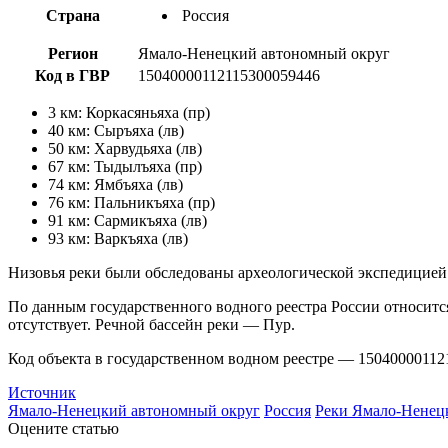
Страна
Россия
Регион
Ямало-Ненецкий автономный округ
Код в ГВР
15040000112115300059446
3 км: Коркасяньяха (пр)
40 км: Сыръяха (лв)
50 км: Харвудьяха (лв)
67 км: Тыдылъяха (пр)
74 км: Ямбъяха (лв)
76 км: Пальникъяха (пр)
91 км: Сармикъяха (лв)
93 км: Варкъяха (лв)
Низовья реки были обследованы археологической экспедицией 
По данным государственного водного реестра России относитс
отсутствует. Речной бассейн реки — Пур.
Код объекта в государственном водном реестре — 15040000112
Источник
Ямало-Ненецкий автономный округ
Россия
Реки Ямало-Ненецк
Оцените статью