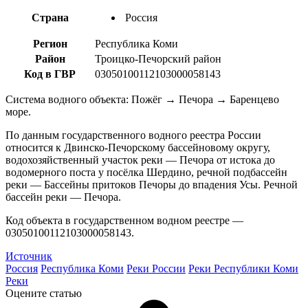
Страна
Россия
Регион
Республика Коми
Район
Троицко-Печорский район
Код в ГВР
03050100112103000058143
Система водного объекта: Пожёг → Печора → Баренцево
море.
По данным государственного водного реестра России
относится к Двинско-Печорскому бассейновому округу,
водохозяйственный участок реки — Печора от истока до
водомерного поста у посёлка Шердино, речной подбассейн
реки — Бассейны притоков Печоры до впадения Усы. Речной
бассейн реки — Печора.
Код объекта в государственном водном реестре —
03050100112103000058143.
Источник
Россия
Республика Коми
Реки России
Реки Республики Коми
Реки
Оцените статью