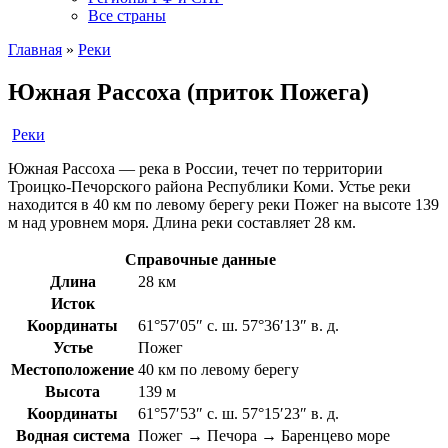
Все страны
Главная
»
Реки
Южная Рассоха (приток Пожега)
Реки
Южная Рассоха — река в России, течет по территории
Троицко-Печорского района Республики Коми. Устье реки
находится в 40 км по левому берегу реки Пожег на высоте 139
м над уровнем моря. Длина реки составляет 28 км.
Справочные данные
Длина
28 км
Исток
Координаты
61°57′05″ с. ш. 57°36′13″ в. д.
Устье
Пожег
Местоположение
40 км по левому берегу
Высота
139 м
Координаты
61°57′53″ с. ш. 57°15′23″ в. д.
Водная система
Пожег → Печора → Баренцево море