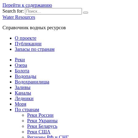
Перейти к содержанию
Search for:
Water Resources
Справочник водных ресурсов
О проекте
Публикации
Запасы по странам
Реки
Озера
Болота
Водопады
Водохранилища
Заливы
Каналы
Ледники
Моря
По странам
Реки России
Реки Украины
Реки Беларусь
Реки США
Регионы РФ и СНГ