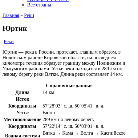
Все страны
Главная
»
Реки
Юртик
Реки
Юртик — река в России, протекает, главным образом, в
Нолинском районе Кировской области, на последнем
километре течения образует границу между Нолинским и
Уржумским районами. Устье реки находится в 289 км по
левому берегу реки Вятки. Длина реки составляет 14 км.
Справочные данные
Длина
14 км
Исток
Координаты
57°28′03″ с. ш. 50°05′41″ в. д.
Устье
Вятка
Местоположение
289 км по левому берегу
Координаты
57°22′14″ с. ш. 50°03′01″ в. д.
Вятка → Кама → Волга → Каспийское
Водная система