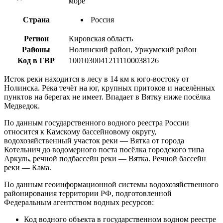
море
Страна
Россия
Регион
Кировская область
Районы
Нолинский район, Уржумский район
Код в ГВР
10010300412111100038126
Исток реки находится в лесу в 14 км к юго-востоку от
Нолинска. Река течёт на юг, крупных притоков и населённых
пунктов на берегах не имеет. Впадает в Вятку ниже посёлка
Медведок.
По данным государственного водного реестра России
относится к Камскому бассейновому округу,
водохозяйственный участок реки — Вятка от города
Котельнич до водомерного поста посёлка городского типа
Аркуль, речной подбассейн реки — Вятка. Речной бассейн
реки — Кама.
По данным геоинформационной системы водохозяйственного
районирования территории РФ, подготовленной
Федеральным агентством водных ресурсов:
Код водного объекта в государственном водном реестре