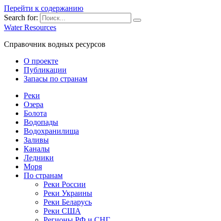
Перейти к содержанию
Search for:
Water Resources
Справочник водных ресурсов
О проекте
Публикации
Запасы по странам
Реки
Озера
Болота
Водопады
Водохранилища
Заливы
Каналы
Ледники
Моря
По странам
Реки России
Реки Украины
Реки Беларусь
Реки США
Регионы РФ и СНГ