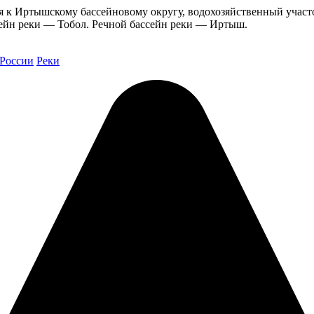
я к Иртышскому бассейновому округу, водохозяйственный участо
ссейн реки — Тобол. Речной бассейн реки — Иртыш.
 России
Реки