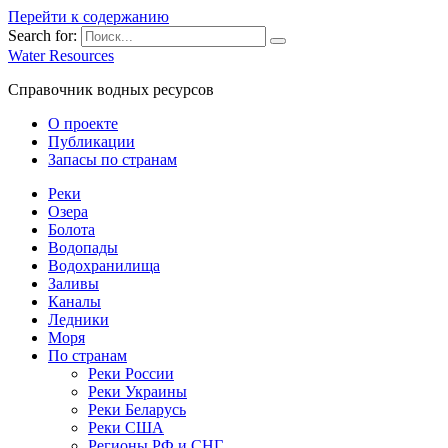
Перейти к содержанию
Search for:
Water Resources
Справочник водных ресурсов
О проекте
Публикации
Запасы по странам
Реки
Озера
Болота
Водопады
Водохранилища
Заливы
Каналы
Ледники
Моря
По странам
Реки России
Реки Украины
Реки Беларусь
Реки США
Регионы РФ и СНГ