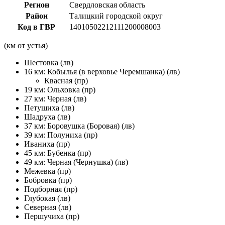
Регион
Свердловская область
Район
Талицкий городской округ
Код в ГВР
14010502212111200008003
(км от устья)
Шестовка (лв)
16 км: Кобылья (в верховье Черемшанка) (лв)
Квасная (пр)
19 км: Ольховка (пр)
27 км: Черная (лв)
Петушиха (лв)
Шадруха (лв)
37 км: Боровушка (Боровая) (лв)
39 км: Полуниха (пр)
Иваниха (пр)
45 км: Бубенка (пр)
49 км: Черная (Чернушка) (лв)
Межевка (пр)
Бобровка (пр)
Подборная (пр)
Глубокая (лв)
Северная (лв)
Першучиха (пр)