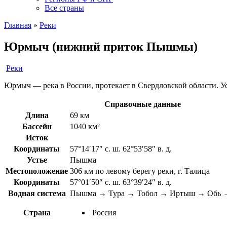
Все страны
Главная
»
Реки
Юрмыч (нижний приток Пышмы)
Реки
Юрмыч — река в России, протекает в Свердловской области. Ус
Справочные данные
Длина
69 км
Бассейн
1040 км²
Исток
Координаты
57°14′17″ с. ш. 62°53′58″ в. д.
Устье
Пышма
Местоположение
306 км по левому берегу реки, г. Талица
Координаты
57°01′50″ с. ш. 63°39′24″ в. д.
Водная система
Пышма → Тура → Тобол → Иртыш → Обь →
Страна
Россия