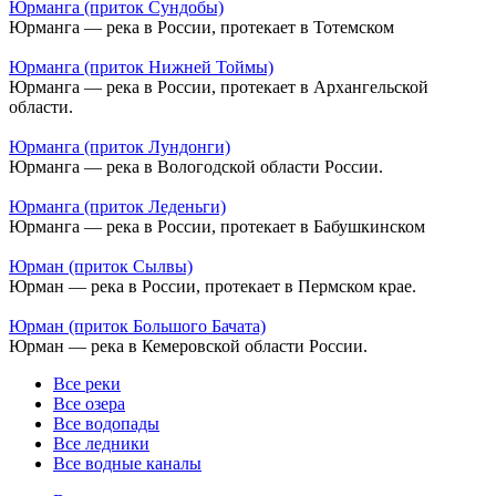
Юрманга (приток Сундобы)
Юрманга — река в России, протекает в Тотемском
Юрманга (приток Нижней Тоймы)
Юрманга — река в России, протекает в Архангельской
области.
Юрманга (приток Лундонги)
Юрманга — река в Вологодской области России.
Юрманга (приток Леденьги)
Юрманга — река в России, протекает в Бабушкинском
Юрман (приток Сылвы)
Юрман — река в России, протекает в Пермском крае.
Юрман (приток Большого Бачата)
Юрман — река в Кемеровской области России.
Все реки
Все озера
Все водопады
Все ледники
Все водные каналы