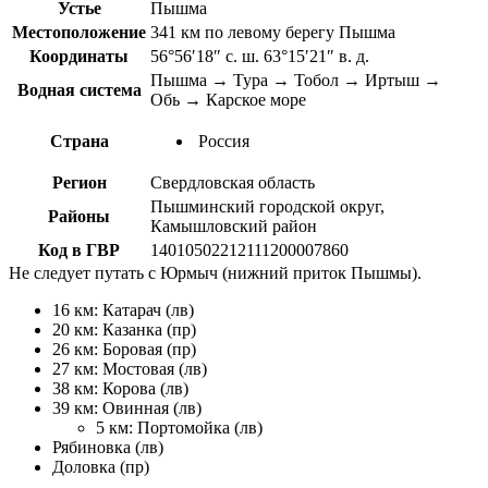
Устье
Пышма
Местоположение
341 км по левому берегу Пышма
Координаты
56°56′18″ с. ш. 63°15′21″ в. д.
Пышма → Тура → Тобол → Иртыш →
Водная система
Обь → Карское море
Страна
Россия
Регион
Свердловская область
Пышминский городской округ,
Районы
Камышловский район
Код в ГВР
14010502212111200007860
Не следует путать с Юрмыч (нижний приток Пышмы).
16 км: Катарач (лв)
20 км: Казанка (пр)
26 км: Боровая (пр)
27 км: Мостовая (лв)
38 км: Корова (лв)
39 км: Овинная (лв)
5 км: Портомойка (лв)
Рябиновка (лв)
Доловка (пр)