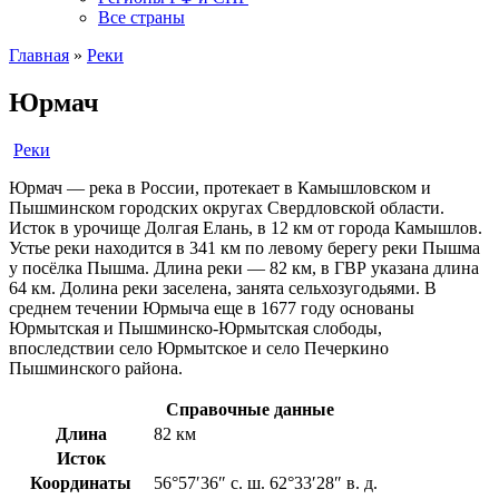
Все страны
Главная
»
Реки
Юрмач
Реки
Юрмач — река в России, протекает в Камышловском и
Пышминском городских округах Свердловской области.
Исток в урочище Долгая Елань, в 12 км от города Камышлов.
Устье реки находится в 341 км по левому берегу реки Пышма
у посёлка Пышма. Длина реки — 82 км, в ГВР указана длина
64 км. Долина реки заселена, занята сельхозугодьями. В
среднем течении Юрмыча еще в 1677 году основаны
Юрмытская и Пышминско-Юрмытская слободы,
впоследствии село Юрмытское и село Печеркино
Пышминского района.
Справочные данные
Длина
82 км
Исток
Координаты
56°57′36″ с. ш. 62°33′28″ в. д.