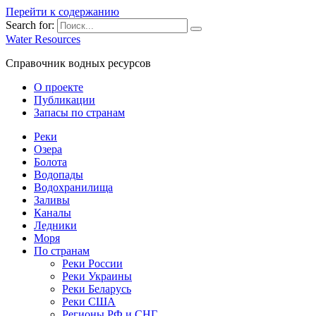
Перейти к содержанию
Search for:
Water Resources
Справочник водных ресурсов
О проекте
Публикации
Запасы по странам
Реки
Озера
Болота
Водопады
Водохранилища
Заливы
Каналы
Ледники
Моря
По странам
Реки России
Реки Украины
Реки Беларусь
Реки США
Регионы РФ и СНГ