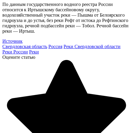
По данным государственного водного реестра России
относится к Иртышскому бассейновому округу,
водохозяйственный участок реки — Пышма от Белоярского
гидроузла и до устья, без реки Рефт от истока до Рефтинского
гидроузла, речной подбассейн реки — Тобол. Речной бассейн
реки — Иртыш.
Источник
Свердловская область
Россия
Реки Свердловской области
Реки России
Реки
Оцените статью