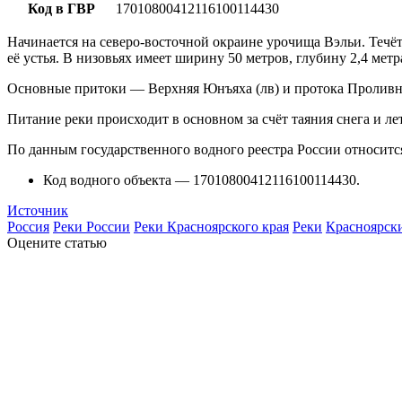
Код в ГВР
17010800412116100114430
Начинается на северо-восточной окраине урочища Вэльи. Течёт 
её устья. В низовьях имеет ширину 50 метров, глубину 2,4 метр
Основные притоки — Верхняя Юнъяха (лв) и протока Проливна
Питание реки происходит в основном за счёт таяния снега и лет
По данным государственного водного реестра России относитс
Код водного объекта — 17010800412116100114430.
Источник
Россия
Реки России
Реки Красноярского края
Реки
Красноярск
Оцените статью