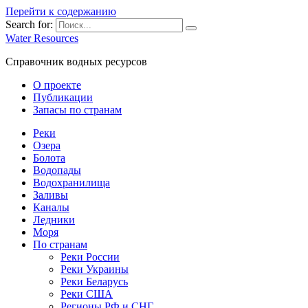
Перейти к содержанию
Search for:
Water Resources
Справочник водных ресурсов
О проекте
Публикации
Запасы по странам
Реки
Озера
Болота
Водопады
Водохранилища
Заливы
Каналы
Ледники
Моря
По странам
Реки России
Реки Украины
Реки Беларусь
Реки США
Регионы РФ и СНГ