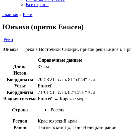
Все страны
Главная
»
Реки
Юнъяха (приток Енисея)
Реки
Юнъяха — река в Восточной Сибири, приток реки Енисей. Про
Справочные данные
Длина
37 км
Исток
Координаты
70°58′21″ с. ш. 81°53′44″ в. д.
Устье
Енисей
Координаты
71°01′51″ с. ш. 82°15′31″ в. д.
Водная система
Енисей → Карское море
Страна
Россия
Регион
Красноярский край
Район
Таймырский Долгано-Ненецкий район