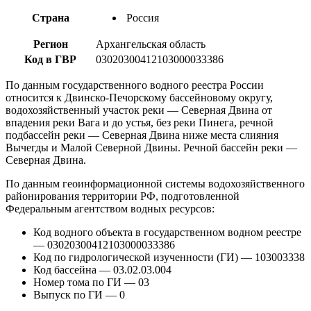
Страна
Россия
Регион
Архангельская область
Код в ГВР
03020300412103000033386
По данным государственного водного реестра России
относится к Двинско-Печорскому бассейновому округу,
водохозяйственный участок реки — Северная Двина от
впадения реки Вага и до устья, без реки Пинега, речной
подбассейн реки — Северная Двина ниже места слияния
Вычегды и Малой Северной Двины. Речной бассейн реки —
Северная Двина.
По данным геоинформационной системы водохозяйственного
районирования территории РФ, подготовленной
Федеральным агентством водных ресурсов:
Код водного объекта в государственном водном реестре
— 03020300412103000033386
Код по гидрологической изученности (ГИ) — 103003338
Код бассейна — 03.02.03.004
Номер тома по ГИ — 03
Выпуск по ГИ — 0