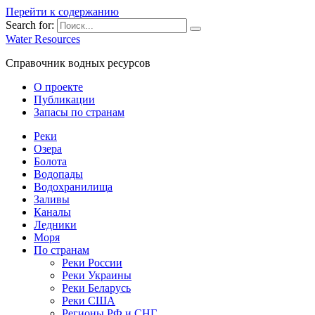
Перейти к содержанию
Search for:
Water Resources
Справочник водных ресурсов
О проекте
Публикации
Запасы по странам
Реки
Озера
Болота
Водопады
Водохранилища
Заливы
Каналы
Ледники
Моря
По странам
Реки России
Реки Украины
Реки Беларусь
Реки США
Регионы РФ и СНГ