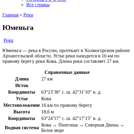
Все страны
Главная
»
Реки
Юменьга
Реки
Юменьга — река в России, протекает в Холмогорском районе
Архангельской области. Устье реки находится в 16 км по
правому берегу реки Кова. Длина реки составляет 27 км.
Справочные данные
Длина
27 км
Исток
Координаты
63°23′38″ с. ш. 42°31′10″ в. д.
Устье
Кова
Местоположение
16 км по правому берегу
Высота
18,6 м
Координаты
63°24′57″ с. ш. 42°17′15″ в. д.
Кова → Пингиша → Северная Двина →
Водная система
Белое море