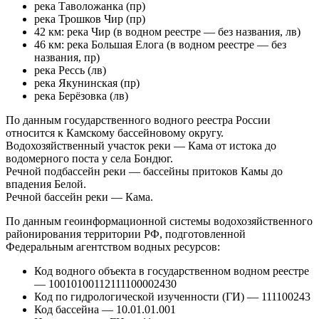
река Таволожанка (пр)
река Трошков Чир (пр)
42 км: река Чир (в водном реестре — без названия, лв)
46 км: река Большая Елога (в водном реестре — без
названия, пр)
река Рессь (лв)
река Якунинская (пр)
река Берёзовка (лв)
По данным государственного водного реестра России
относится к Камскому бассейновому округу.
Водохозяйственный участок реки — Кама от истока до
водомерного поста у села Бондюг.
Речной подбассейн реки — бассейны притоков Камы до
впадения Белой.
Речной бассейн реки — Кама.
По данным геоинформационной системы водохозяйственного
районирования территории РФ, подготовленной
Федеральным агентством водных ресурсов:
Код водного объекта в государственном водном реестре
— 10010100112111100002430
Код по гидрологической изученности (ГИ) — 111100243
Код бассейна — 10.01.01.001