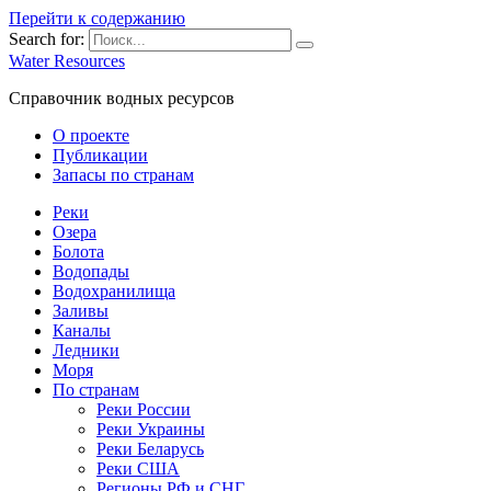
Перейти к содержанию
Search for:
Water Resources
Справочник водных ресурсов
О проекте
Публикации
Запасы по странам
Реки
Озера
Болота
Водопады
Водохранилища
Заливы
Каналы
Ледники
Моря
По странам
Реки России
Реки Украины
Реки Беларусь
Реки США
Регионы РФ и СНГ