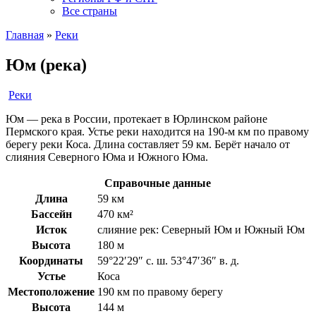
Все страны
Главная
»
Реки
Юм (река)
Реки
Юм — река в России, протекает в Юрлинском районе
Пермского края. Устье реки находится на 190-м км по правому
берегу реки Коса. Длина составляет 59 км. Берёт начало от
слияния Северного Юма и Южного Юма.
Справочные данные
Длина
59 км
Бассейн
470 км²
Исток
слияние рек: Северный Юм и Южный Юм
Высота
180 м
Координаты
59°22′29″ с. ш. 53°47′36″ в. д.
Устье
Коса
Местоположение
190 км по правому берегу
Высота
144 м