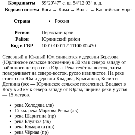
Координаты
59°29′47″ с. ш. 54°12′03″ в. д.
Водная система
Коса → Кама → Волга → Каспийское море
Страна
Россия
Регион
Пермский край
Район
Юрлинский район
Код в ГВР
10010100112111100002430
Северный и Южный Юм сливаются у деревни Березова
(Юрлинское сельское поселение) в 30 км к северо-западу от
районного центра села Юрла. Река течёт на восток, затем
поворачивает на северо-восток, русло извилистое. На реке
стоит село Юм и деревни Кладова, Крысанова, Келич и
Деткина (все — Юрлинское сельское поселение). Впадает в
Косу в 20 км к северо-западу от Юрлы, ширина реки у устья
— 15 метров.
река Холодяна (лв)
15 км: река Маркова Речка (лв)
река Шаригина (пр)
река Блудиха (лв)
река Комариха (пр)
река Чёрная (пр)