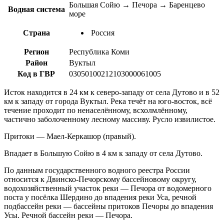
Большая Сойю → Печора → Баренцево
Водная система
море
Страна
Россия
Регион
Республика Коми
Район
Вуктыл
Код в ГВР
03050100212103000061005
Исток находится в 24 км к северо-западу от села Дутово и в 52
км к западу от города Вуктыл. Река течёт на юго-восток, всё
течение проходит по ненаселённому, всхолмлённому,
частично заболоченному лесному массиву. Русло извилистое.
Притоки — Маел-Керкашор (правый).
Впадает в Большую Сойю в 4 км к западу от села Дутово.
По данным государственного водного реестра России
относится к Двинско-Печорскому бассейновому округу,
водохозяйственный участок реки — Печора от водомерного
поста у посёлка Шердино до впадения реки Уса, речной
подбассейн реки — бассейны притоков Печоры до впадения
Усы. Речной бассейн реки — Печора.