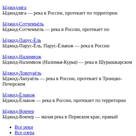
Ыджидляга
Ыджидляга — река в России, протекает по территории
Ыджид-Сотчемъёль
Ыджид-Сотчемъёль — река в России, протекает по
Ыджид-Парус-Ёль
Ыджид-Парус-Ёль, Парус-Ёльвож — река в России
Ыджид-Налимвож
Ыджид-Налимвож (Налимья-Курья) — река в Шурышкарском
Ыджид-Ловпуаёль
Ыджид-Лапуаёль — река в России, протекает в Троицко-
Печорском
Ыджид-Ёльвож
Ыджид-Ёльвож — река в России, протекает по территории
Ыджид-Вокчер
Ыджид-Вокчер — малая река в Пермском крае, правый
Все реки
Все озера