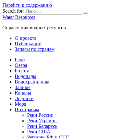
Перейти к содержанию
Search for:
Water Resources
Справочник водных ресурсов
О проекте
Публикации
Запасы по странам
Реки
Озера
Болота
Водопады
Водохранилища
Заливы
Каналы
Ледники
Моря
По странам
Реки России
Реки Украины
Реки Беларусь
Реки США
Регионы РФ и СНГ