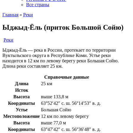
Все страны
Главная
»
Реки
Ыджыд-Ёль (приток Большой Сойю)
Реки
Ыджыд-Ёль — река в России, протекает по территории
Вуктыльского округа в Республике Коми. Устье реки
находится в 12 км по левому берегу реки Большая Сойю.
Длина реки составляет 25 км.
Справочные данные
Длина
25 км
Исток
Высота
выше 133,8 м
Координаты
63°52′42″ с. ш. 56°14′53″ в. д.
Устье
Большая Сойю
Местоположение
12 км по левому берегу
Высота
выше 77,0 м
Координаты
63°47′42″ с. ш. 56°36′48″ в. д.