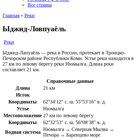
Все страны
Главная
»
Реки
Ыджид-Ловпуаёль
Реки
Ыджид-Лапуаёль — река в России, протекает в Троицко-
Печорском районе Республики Коми. Устье реки находится в
27 км по левому берегу реки Нюмылга. Длина реки
составляет 21 км.
Справочные данные
Длина
21 км
Исток
Координаты
62°34′12″ с. ш. 55°53′16″ в. д.
Устье
Нюмылга
Местоположение
27 км по левому берегу
Координаты
62°32′53″ с. ш. 56°08′38″ в. д.
Нюмылга → Северная Мылва →
Водная система
Печора → Баренцево море