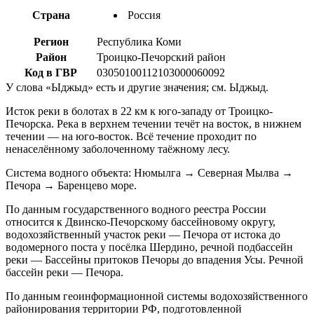
Страна
Россия
Регион
Республика Коми
Район
Троицко-Печорский район
Код в ГВР
03050100112103000060092
У слова «Ыджыд» есть и другие значения; см. Ыджыд.
Исток реки в болотах в 22 км к юго-западу от Троицко-
Печорска. Река в верхнем течении течёт на восток, в нижнем
течении — на юго-восток. Всё течение проходит по
ненаселённому заболоченному таёжному лесу.
Система водного объекта: Нюмылга → Северная Мылва →
Печора → Баренцево море.
По данным государственного водного реестра России
относится к Двинско-Печорскому бассейновому округу,
водохозяйственный участок реки — Печора от истока до
водомерного поста у посёлка Шердино, речной подбассейн
реки — Бассейны притоков Печоры до впадения Усы. Речной
бассейн реки — Печора.
По данным геоинформационной системы водохозяйственного
районирования территории РФ, подготовленной