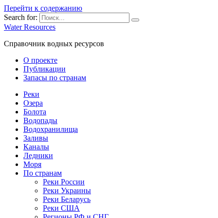
Перейти к содержанию
Search for:
Water Resources
Справочник водных ресурсов
О проекте
Публикации
Запасы по странам
Реки
Озера
Болота
Водопады
Водохранилища
Заливы
Каналы
Ледники
Моря
По странам
Реки России
Реки Украины
Реки Беларусь
Реки США
Регионы РФ и СНГ