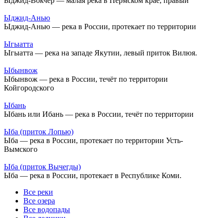
Ыджид-Вокчер — малая река в Пермском крае, правый
Ыджид-Анью
Ыджид-Анью — река в России, протекает по территории
Ыгыатта
Ыгыатта — река на западе Якутии, левый приток Вилюя.
Ыбынвож
Ыбынвож — река в России, течёт по территории
Койгородского
Ыбань
Ыбань или Ибань — река в России, течёт по территории
Ыба (приток Лопью)
Ыба — река в России, протекает по территории Усть-
Вымского
Ыба (приток Вычегды)
Ыба — река в России, протекает в Республике Коми.
Все реки
Все озера
Все водопады