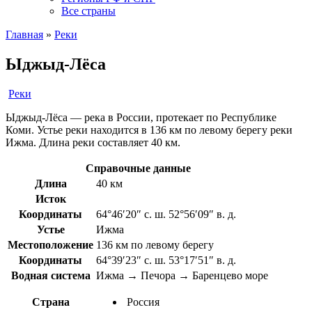
Все страны
Главная
»
Реки
Ыджыд-Лёса
Реки
Ыджыд-Лёса — река в России, протекает по Республике
Коми. Устье реки находится в 136 км по левому берегу реки
Ижма. Длина реки составляет 40 км.
Справочные данные
Длина
40 км
Исток
Координаты
64°46′20″ с. ш. 52°56′09″ в. д.
Устье
Ижма
Местоположение
136 км по левому берегу
Координаты
64°39′23″ с. ш. 53°17′51″ в. д.
Водная система
Ижма → Печора → Баренцево море
Страна
Россия