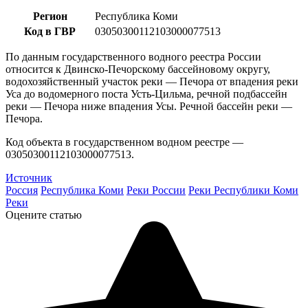
Регион
Республика Коми
Код в ГВР
03050300112103000077513
По данным государственного водного реестра России
относится к Двинско-Печорскому бассейновому округу,
водохозяйственный участок реки — Печора от впадения реки
Уса до водомерного поста Усть-Цильма, речной подбассейн
реки — Печора ниже впадения Усы. Речной бассейн реки —
Печора.
Код объекта в государственном водном реестре —
03050300112103000077513.
Источник
Россия
Республика Коми
Реки России
Реки Республики Коми
Реки
Оцените статью