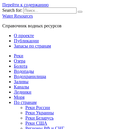
Перейти к содержанию
Search for:
Water Resources
Справочник водных ресурсов
О проекте
Публикации
Запасы по странам
Реки
Озера
Болота
Водопады
Водохранилища
Заливы
Каналы
Ледники
Моря
По странам
Реки России
Реки Украины
Реки Беларусь
Реки США
Регионы РФ и СНГ