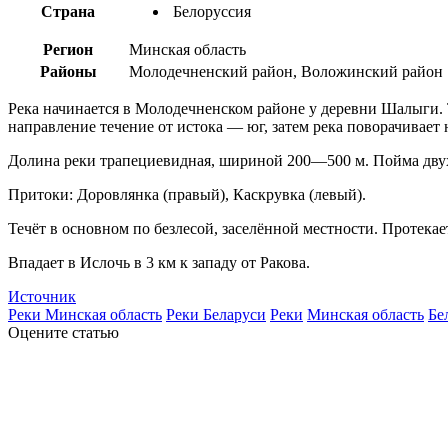
Страна
Белоруссия
Регион
Минская область
Районы
Молодечненский район, Воложинский район
Река начинается в Молодечненском районе у деревни Шалыги.
направление течение от истока — юг, затем река поворачивает 
Долина реки трапециевидная, шириной 200—500 м. Пойма двухс
Притоки: Доровлянка (правый), Каскрувка (левый).
Течёт в основном по безлесой, заселённой местности. Протека
Впадает в Ислочь в 3 км к западу от Ракова.
Источник
Реки Минская область
Реки Беларуси
Реки
Минская область
Бе
Оцените статью