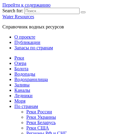
Перейти к содержанию
Search for:
Water Resources
Справочник водных ресурсов
О проекте
Публикации
Запасы по странам
Реки
Озера
Болота
Водопады
Водохранилища
Заливы
Каналы
Ледники
Моря
По странам
Реки России
Реки Украины
Реки Беларусь
Реки США
Регионы РФ и СНГ