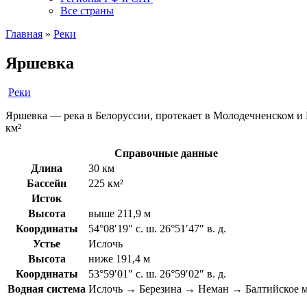
Все страны
Главная
»
Реки
Яршевка
Реки
Яршевка — река в Белоруссии, протекает в Молодечненском и
км²
Справочные данные
Длина
30 км
Бассейн
225 км²
Исток
Высота
выше 211,9 м
Координаты
54°08′19″ с. ш. 26°51′47″ в. д.
Устье
Ислочь
Высота
ниже 191,4 м
Координаты
53°59′01″ с. ш. 26°59′02″ в. д.
Водная система
Ислочь → Березина → Неман → Балтийское 