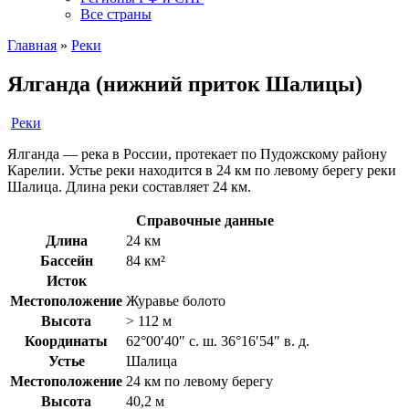
Все страны
Главная
»
Реки
Ялганда (нижний приток Шалицы)
Реки
Ялганда — река в России, протекает по Пудожскому району
Карелии. Устье реки находится в 24 км по левому берегу реки
Шалица. Длина реки составляет 24 км.
Справочные данные
Длина
24 км
Бассейн
84 км²
Исток
Местоположение
Журавье болото
Высота
> 112 м
Координаты
62°00′40″ с. ш. 36°16′54″ в. д.
Устье
Шалица
Местоположение
24 км по левому берегу
Высота
40,2 м