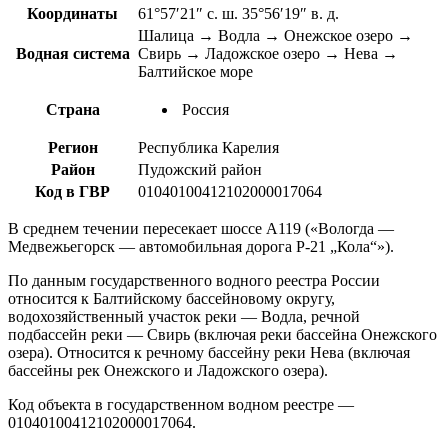
Координаты
61°57′21″ с. ш. 35°56′19″ в. д.
Шалица → Водла → Онежское озеро →
Водная система
Свирь → Ладожское озеро → Нева →
Балтийское море
Страна
Россия
Регион
Республика Карелия
Район
Пудожский район
Код в ГВР
01040100412102000017064
В среднем течении пересекает шоссе А119 («Вологда —
Медвежьегорск — автомобильная дорога Р-21 „Кола“»).
По данным государственного водного реестра России
относится к Балтийскому бассейновому округу,
водохозяйственный участок реки — Водла, речной
подбассейн реки — Свирь (включая реки бассейна Онежского
озера). Относится к речному бассейну реки Нева (включая
бассейны рек Онежского и Ладожского озера).
Код объекта в государственном водном реестре —
01040100412102000017064.