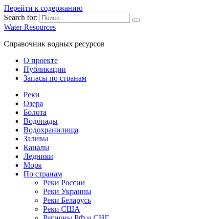
Перейти к содержанию
Search for:
Water Resources
Справочник водных ресурсов
О проекте
Публикации
Запасы по странам
Реки
Озера
Болота
Водопады
Водохранилища
Заливы
Каналы
Ледники
Моря
По странам
Реки России
Реки Украины
Реки Беларусь
Реки США
Регионы РФ и СНГ