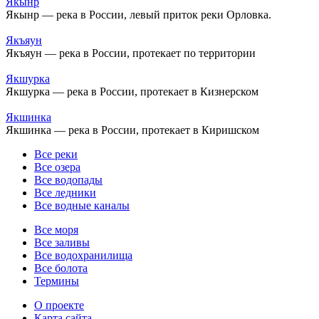
Якынр
Якынр — река в России, левый приток реки Орловка.
Якъяун
Якъяун — река в России, протекает по территории
Якшурка
Якшурка — река в России, протекает в Кизнерском
Якшинка
Якшинка — река в России, протекает в Киришском
Все реки
Все озера
Все водопады
Все ледники
Все водные каналы
Все моря
Все заливы
Все водохранилища
Все болота
Термины
О проекте
Карта сайта