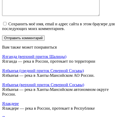
Сохранить моё имя, email и адрес сайта в этом браузере для
последующих моих комментариев.
Вам также может понравиться
Ялганда (верхний приток Шалицы)
Ялганда — река в России, протекает по территории
Ялбынъя (средний приток Северной Сосьвы)
Ялбынъя — река в Ханты-Мансийском АО России.
Ялбынъя (верхний приток Северной Сосьвы)
Ялбынъя — река в Ханты-Мансийском автономном округе
России.
Ялакдере
Ялакдере — река в России, протекает в Республике