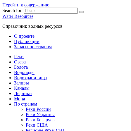
Перейти к содержанию
Search for:
Water Resources
Справочник водных ресурсов
О проекте
Публикации
Запасы по странам
Реки
Озера
Болота
Водопады
Водохранилища
Заливы
Каналы
Ледники
Моря
По странам
Реки России
Реки Украины
Реки Беларусь
Реки США
Регионы РФ и СНГ