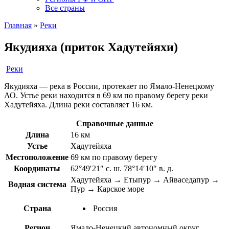
Все страны
Главная
»
Реки
Якудияха (приток Хадутейяхи)
Реки
Якудияха — река в России, протекает по Ямало-Ненецкому
АО. Устье реки находится в 69 км по правому берегу реки
Хадутейяха. Длина реки составляет 16 км.
Справочные данные
Длина
16 км
Устье
Хадутейяха
Местоположение
69 км по правому берегу
Координаты
62°49′21″ с. ш. 78°14′10″ в. д.
Хадутейяха → Етыпур → Айваседапур →
Водная система
Пур → Карское море
Страна
Россия
Регион
Ямало-Ненецкий автономный округ