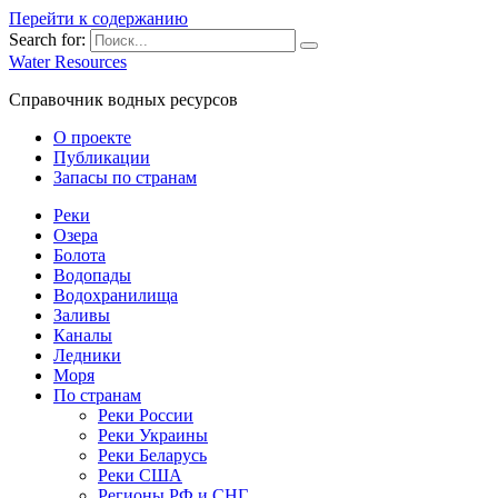
Перейти к содержанию
Search for:
Water Resources
Справочник водных ресурсов
О проекте
Публикации
Запасы по странам
Реки
Озера
Болота
Водопады
Водохранилища
Заливы
Каналы
Ледники
Моря
По странам
Реки России
Реки Украины
Реки Беларусь
Реки США
Регионы РФ и СНГ