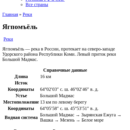
Все страны
Главная
»
Реки
Ягпомъёль
Реки
Ягпомъёль — река в России, протекает на северо-западе
Удорского района Республики Коми. Левый приток реки
Большой Мадмас.
Справочные данные
Длина
16 км
Исток
Координаты
64°02′03″ с. ш. 46°02′46″ в. д.
Устье
Большой Мадмас
Местоположение
13 км по левому берегу
Координаты
64°05′58″ с. ш. 45°53′51″ в. д.
Большой Мадмас → Зырянская Ежуга →
Водная система
Вашка → Мезень → Белое море