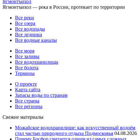
Ягмонтъихол
Ягмонтъихол — река в России, протекает по территории
Все реки
Все озера
Все водопады
Все ледники
Все водные каналы
Все моря
Все заливы
Все водохранилища
Все болота
Термины
О проекте
Карта сайта
Запасы воды по странам
Все страны
Все регионы
Свежие материалы
Можайское водохранилище: как искусственный водоём
стал частью природного отдыха Подмосковья
04.08.2026
Почему Босфор считается одним из самых сложных