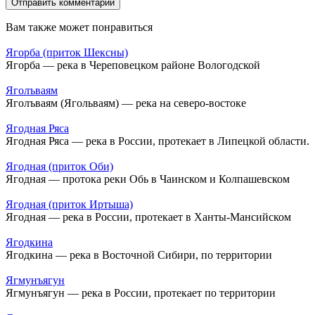
Вам также может понравиться
Ягорба (приток Шексны)
Ягорба — река в Череповецком районе Вологодской
Яголъваям
Яголъваям (Ягольваям) — река на северо-востоке
Ягодная Ряса
Ягодная Ряса — река в России, протекает в Липецкой области.
Ягодная (приток Оби)
Ягодная — протока реки Обь в Чаинском и Колпашевском
Ягодная (приток Иртыша)
Ягодная — река в России, протекает в Ханты-Мансийском
Ягодкина
Ягодкина — река в Восточной Сибири, по территории
Ягмунъягун
Ягмунъягун — река в России, протекает по территории