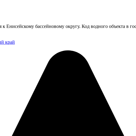
я к Енисейскому бассейновому округу. Код водного объекта в г
ий край