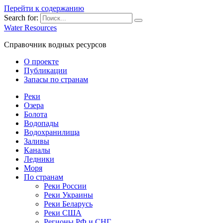
Перейти к содержанию
Search for:
Water Resources
Справочник водных ресурсов
О проекте
Публикации
Запасы по странам
Реки
Озера
Болота
Водопады
Водохранилища
Заливы
Каналы
Ледники
Моря
По странам
Реки России
Реки Украины
Реки Беларусь
Реки США
Регионы РФ и СНГ