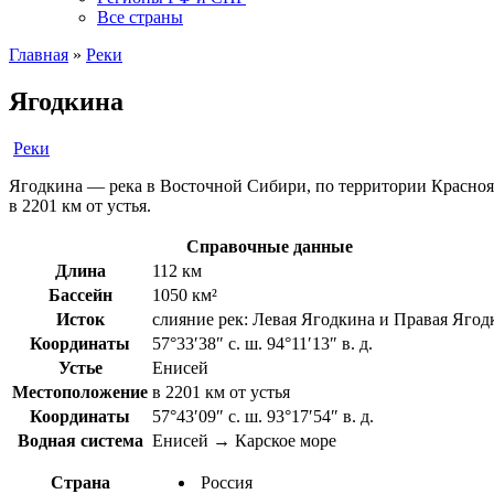
Все страны
Главная
»
Реки
Ягодкина
Реки
Ягодкина — река в Восточной Сибири, по территории Красноярс
в 2201 км от устья.
Справочные данные
Длина
112 км
Бассейн
1050 км²
Исток
слияние рек: Левая Ягодкина и Правая Ягод
Координаты
57°33′38″ с. ш. 94°11′13″ в. д.
Устье
Енисей
Местоположение
в 2201 км от устья
Координаты
57°43′09″ с. ш. 93°17′54″ в. д.
Водная система
Енисей → Карское море
Страна
Россия