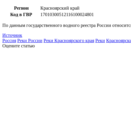
Регион
Красноярский край
Код в ГВР
17010300512116100024801
По данным государственного водного реестра России относитс
Источник
Россия
Реки России
Реки Красноярского края
Реки
Красноярск
Оцените статью