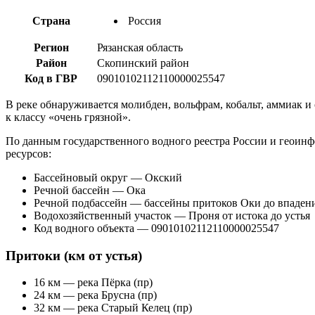
Страна
Россия
Регион
Рязанская область
Район
Скопинский район
Код в ГВР
09010102112110000025547
В реке обнаруживается молибден, вольфрам, кобальт, аммиак и 
к классу «очень грязной».
По данным государственного водного реестра России и геои
ресурсов:
Бассейновый округ — Окский
Речной бассейн — Ока
Речной подбассейн — бассейны притоков Оки до впаде
Водохозяйственный участок — Проня от истока до устья
Код водного объекта — 09010102112110000025547
Притоки (км от устья)
16 км — река Пёрка (пр)
24 км — река Брусна (пр)
32 км — река Старый Келец (пр)