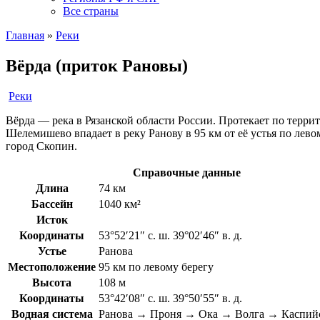
Все страны
Главная
»
Реки
Вёрда (приток Рановы)
Реки
Вёрда — река в Рязанской области России. Протекает по терри
Шелемишево впадает в реку Ранову в 95 км от её устья по лев
город Скопин.
Справочные данные
Длина
74 км
Бассейн
1040 км²
Исток
Координаты
53°52′21″ с. ш. 39°02′46″ в. д.
Устье
Ранова
Местоположение
95 км по левому берегу
Высота
108 м
Координаты
53°42′08″ с. ш. 39°50′55″ в. д.
Водная система
Ранова → Проня → Ока → Волга → Каспийс