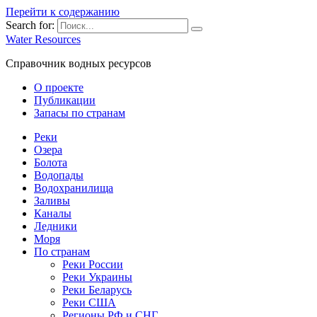
Перейти к содержанию
Search for:
Water Resources
Справочник водных ресурсов
О проекте
Публикации
Запасы по странам
Реки
Озера
Болота
Водопады
Водохранилища
Заливы
Каналы
Ледники
Моря
По странам
Реки России
Реки Украины
Реки Беларусь
Реки США
Регионы РФ и СНГ