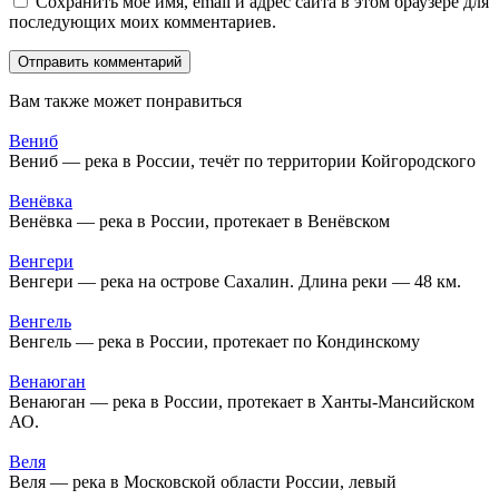
Сохранить моё имя, email и адрес сайта в этом браузере для
последующих моих комментариев.
Вам также может понравиться
Вениб
Вениб — река в России, течёт по территории Койгородского
Венёвка
Венёвка — река в России, протекает в Венёвском
Венгери
Венгери — река на острове Сахалин. Длина реки — 48 км.
Венгель
Венгель — река в России, протекает по Кондинскому
Венаюган
Венаюган — река в России, протекает в Ханты-Мансийском
АО.
Веля
Веля — река в Московской области России, левый