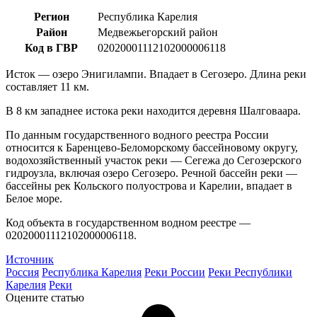
Регион
Республика Карелия
Район
Медвежьегорский район
Код в ГВР
02020001112102000006118
Исток — озеро Энигилампи. Впадает в Сегозеро. Длина реки
составляет 11 км.
В 8 км западнее истока реки находится деревня Шалговаара.
По данным государственного водного реестра России
относится к Баренцево-Беломорскому бассейновому округу,
водохозяйственный участок реки — Сегежа до Сегозерского
гидроузла, включая озеро Сегозеро. Речной бассейн реки —
бассейны рек Кольского полуострова и Карелии, впадает в
Белое море.
Код объекта в государственном водном реестре —
02020001112102000006118.
Источник
Россия
Республика Карелия
Реки России
Реки Республики
Карелия
Реки
Оцените статью