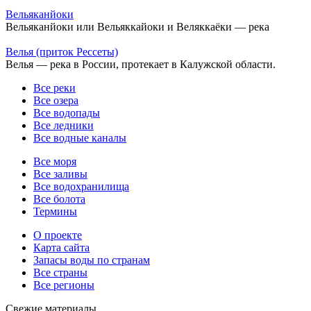
Вельяканйоки
Вельяканйоки или Вельяккайоки и Веляккаёки — река
Велья (приток Рессеты)
Велья — река в России, протекает в Калужской области.
Все реки
Все озера
Все водопады
Все ледники
Все водные каналы
Все моря
Все заливы
Все водохранилища
Все болота
Термины
О проекте
Карта сайта
Запасы воды по странам
Все страны
Все регионы
Свежие материалы