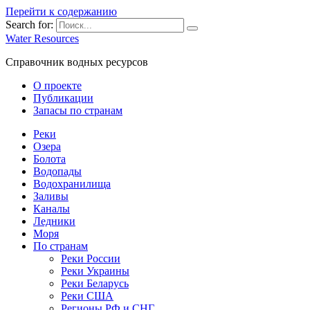
Перейти к содержанию
Search for:
Water Resources
Справочник водных ресурсов
О проекте
Публикации
Запасы по странам
Реки
Озера
Болота
Водопады
Водохранилища
Заливы
Каналы
Ледники
Моря
По странам
Реки России
Реки Украины
Реки Беларусь
Реки США
Регионы РФ и СНГ