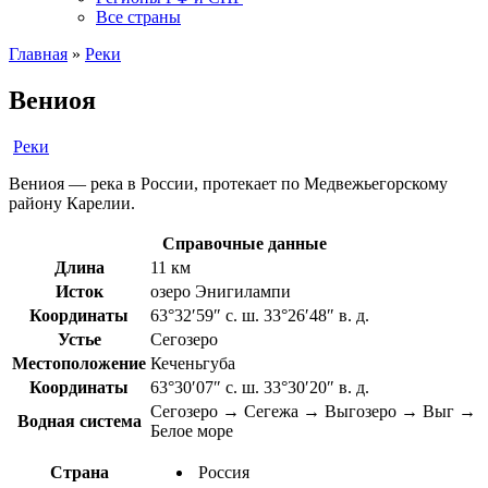
Все страны
Главная
»
Реки
Вениоя
Реки
Вениоя — река в России, протекает по Медвежьегорскому
району Карелии.
Справочные данные
Длина
11 км
Исток
озеро Энигилампи
Координаты
63°32′59″ с. ш. 33°26′48″ в. д.
Устье
Сегозеро
Местоположение
Кеченьгуба
Координаты
63°30′07″ с. ш. 33°30′20″ в. д.
Сегозеро → Сегежа → Выгозеро → Выг →
Водная система
Белое море
Страна
Россия