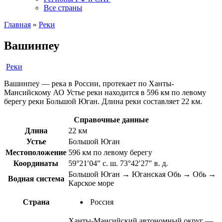
Все страны
Главная
»
Реки
Вашинпеу
Реки
Вашинпеу — река в России, протекает по Ханты-
Мансийскому АО Устье реки находится в 596 км по левому
берегу реки Большой Юган. Длина реки составляет 22 км.
Справочные данные
Длина
22 км
Устье
Большой Юган
Местоположение
596 км по левому берегу
Координаты
59°21′04″ с. ш. 73°42′27″ в. д.
Большой Юган → Юганская Обь → Обь →
Водная система
Карское море
Страна
Россия
Ханты-Мансийский автономный округ —