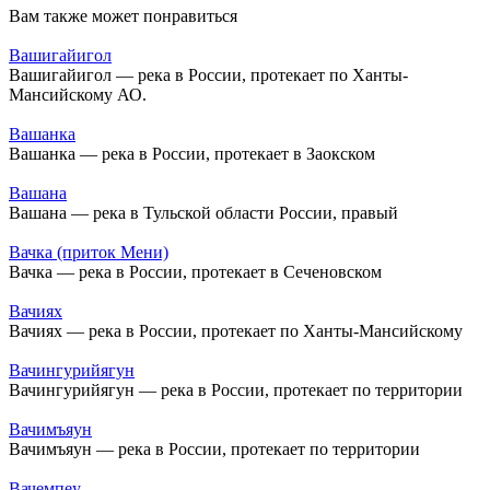
Вам также может понравиться
Вашигайигол
Вашигайигол — река в России, протекает по Ханты-
Мансийскому АО.
Вашанка
Вашанка — река в России, протекает в Заокском
Вашана
Вашана — река в Тульской области России, правый
Вачка (приток Мени)
Вачка — река в России, протекает в Сеченовском
Вачиях
Вачиях — река в России, протекает по Ханты-Мансийскому
Вачингурийягун
Вачингурийягун — река в России, протекает по территории
Вачимъяун
Вачимъяун — река в России, протекает по территории
Вачемпеу