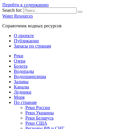
Перейти к содержанию
Search for:
Water Resources
Справочник водных ресурсов
О проекте
Публикации
Запасы по странам
Реки
Озера
Болота
Водопады
Водохранилища
Заливы
Каналы
Ледники
Моря
По странам
Реки России
Реки Украины
Реки Беларусь
Реки США
Регионы РФ и СНГ