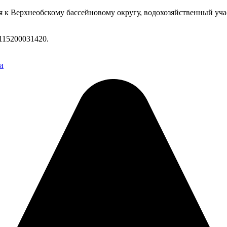
я к Верхнеобскому бассейновому округу, водохозяйственный уч
115200031420.
и