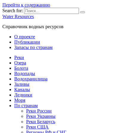
Перейти к содержанию
Search for:
Water Resources
Справочник водных ресурсов
О проекте
Публикации
Запасы по странам
Реки
Озера
Болота
Водопады
Водохранилища
Заливы
Каналы
Ледники
Моря
По странам
Реки России
Реки Украины
Реки Беларусь
Реки США
Регионы РФ и СНГ