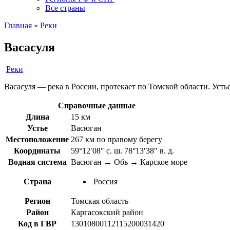
Все страны
Главная
»
Реки
Васасуля
Реки
Васасуля — река в России, протекает по Томской области. Усть
Справочные данные
Длина
15 км
Устье
Васюган
Местоположение
267 км по правому берегу
Координаты
59°12′08″ с. ш. 78°13′38″ в. д.
Водная система
Васюган → Обь → Карское море
Страна
Россия
Регион
Томская область
Район
Каргасокский район
Код в ГВР
13010800112115200031420