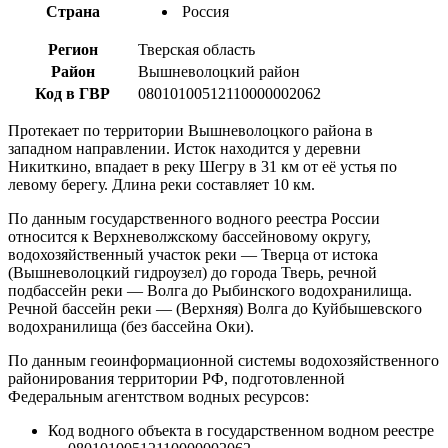
Страна
Россия
Регион
Тверская область
Район
Вышневолоцкий район
Код в ГВР
08010100512110000002062
Протекает по территории Вышневолоцкого района в
западном направлении. Исток находится у деревни
Никиткино, впадает в реку Шегру в 31 км от её устья по
левому берегу. Длина реки составляет 10 км.
По данным государственного водного реестра России
относится к Верхневолжскому бассейновому округу,
водохозяйственный участок реки — Тверца от истока
(Вышневолоцкий гидроузел) до города Тверь, речной
подбассейн реки — Волга до Рыбинского водохранилища.
Речной бассейн реки — (Верхняя) Волга до Куйбышевского
водохранилища (без бассейна Оки).
По данным геоинформационной системы водохозяйственного
районирования территории РФ, подготовленной
Федеральным агентством водных ресурсов:
Код водного объекта в государственном водном реестре