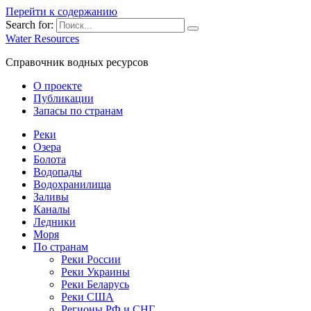
Перейти к содержанию
Search for:
Water Resources
Справочник водных ресурсов
О проекте
Публикации
Запасы по странам
Реки
Озера
Болота
Водопады
Водохранилища
Заливы
Каналы
Ледники
Моря
По странам
Реки России
Реки Украины
Реки Беларусь
Реки США
Регионы РФ и СНГ