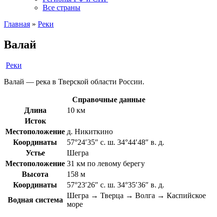
Все страны
Главная
»
Реки
Валай
Реки
Валай — река в Тверской области России.
Справочные данные
Длина
10 км
Исток
Местоположение
д. Никиткино
Координаты
57°24′35″ с. ш. 34°44′48″ в. д.
Устье
Шегра
Местоположение
31 км по левому берегу
Высота
158 м
Координаты
57°23′26″ с. ш. 34°35′36″ в. д.
Шегра → Тверца → Волга → Каспийское
Водная система
море