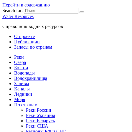
Перейти к содержанию
Search for:
Water Resources
Справочник водных ресурсов
О проекте
Публикации
Запасы по странам
Реки
Озера
Болота
Водопады
Водохранилища
Заливы
Каналы
Ледники
Моря
По странам
Реки России
Реки Украины
Реки Беларусь
Реки США
Регионы РФ и СНГ