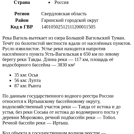
Страна
Россия
Регион
Свердловская область
Район
Гаринский городской округ
Код в ГВР
14010502512111200011505
Река Вагиль вытекает из озера Большой Вагильский Туман.
Течёт по болотистой местности вдали от населённых пунктов.
Русло извилистое. Устье реки находится напротив
населённого пункта Усть-Вагильская в 650 км по левому
берегу реки Тавды. Длина реки — 117 км, площадь её
водосборного бассейна — 3830 км²
35 км: Осья
56 км: Лупта
87 км: Рынта
По данным государственного водного реестра России
относится к Иртышскому бассейновому округу,
водохозяйственный участок реки — Тавда от истока и до
устья, без реки Сосьва от истока до водомерного поста у
деревни Морозково, речной подбассейн реки — Тобол.
Речной бассейн реки — Иртыш.
Код объекта в государственном водном реестре —