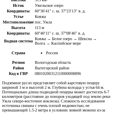
Исток
Ужельское озеро
Координаты
60°36′41″ с. ш. 37°23′13″ в. д.
Устье
Ковжа
Местоположение
пос. Ужла
Высота
113 м
Координаты
60°40′11″ с. ш. 37°08′46″ в. д.
Ковжа → Белое озеро → Шексна →
Водная система
Волга → Каспийское море
Страна
Россия
Регион
Вологодская область
Район
Вытегорский район
Код в ГВР
08010200312110000008896
Подземное русло представляет собой карстовую пещеру
шириной 3 м и высотой 2 м. Глубина колодца у устья 64 м.
Потенциально длина подводной пещеры может достигать 6-7
километров (расстояние до поноров уходящей под землю реки
Ужла северо-восточнее воклюза). Сложность исследования
источника связана с очень плохой видимостью, не
превышающей 1.5-2 метра в условиях зимней межени из-за