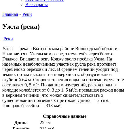
Все страны
Главная
»
Реки
Ужла (река)
Реки
Ужла — река в Вытегорском районе Вологодской области.
Начинается в Ужельском озере, затем течёт через болото
Гладкое. Впадает в реку Ковжу около посёлка Ужла. На
наземных незаболоченных участках русла река протекает
через елово-берёзовый лес. В среднем течении уходит под
землю, потом выходит на поверхность, образуя воклюз
глубиной 64 м. Скорость течения воды на подземном участке
составляет 0, 5 м/с. По данным измерений, расход воды в
колодце колеблется от 0, 3 до 1, 5 м³/с, превышая расход воды
в верхнем течении, что может свидетельствовать о
существовании подземных притоков. Длина — 25 км.
Площадь бассейна — 313 км².
Справочные данные
Длина
25 км
Бассейн
313 км²