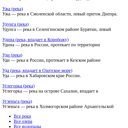
Ужа (река)
Ужа — река в Смоленской области, левый приток Днепра.
Удунга (река)
Удунга — река в Селенгинском районе Бурятии, левый
Удина (река, впадает в Коробожу)
Удина — река в России, протекает по территории
Уди (река)
Уди — река в России, протекает в Кезском районе
Уда (река, впадает в Охотское море)
Уда — река в Хабаровском крае России.
Углегорка (река)
Углегорка — река на острове Сахалин, впадает в
Угзеньга (река)
Угзеньга — река в Холмогорском районе Архангельской
Все реки
Все озера
Все водопады