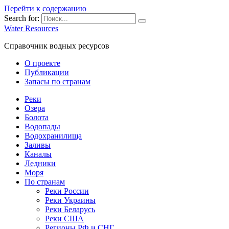
Перейти к содержанию
Search for:
Water Resources
Справочник водных ресурсов
О проекте
Публикации
Запасы по странам
Реки
Озера
Болота
Водопады
Водохранилища
Заливы
Каналы
Ледники
Моря
По странам
Реки России
Реки Украины
Реки Беларусь
Реки США
Регионы РФ и СНГ