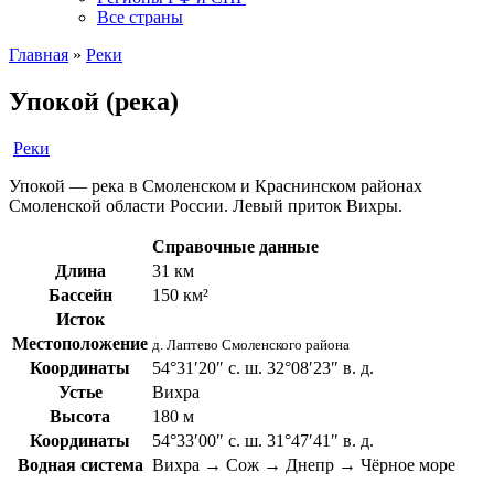
Все страны
Главная
»
Реки
Упокой (река)
Реки
Упокой — река в Смоленском и Краснинском районах
Смоленской области России. Левый приток Вихры.
Справочные данные
Длина
31 км
Бассейн
150 км²
Исток
Местоположение
д. Лаптево Смоленского района
Координаты
54°31′20″ с. ш. 32°08′23″ в. д.
Устье
Вихра
Высота
180 м
Координаты
54°33′00″ с. ш. 31°47′41″ в. д.
Водная система
Вихра → Сож → Днепр → Чёрное море