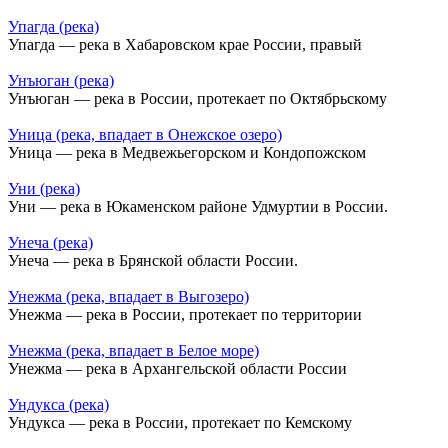
Упагда (река)
Упагда — река в Хабаровском крае России, правый
Унъюган (река)
Унъюган — река в России, протекает по Октябрьскому
Уница (река, впадает в Онежское озеро)
Уница — река в Медвежьегорском и Кондопожском
Уни (река)
Уни — река в Юкаменском районе Удмуртии в России.
Унеча (река)
Унеча — река в Брянской области России.
Унежма (река, впадает в Выгозеро)
Унежма — река в России, протекает по территории
Унежма (река, впадает в Белое море)
Унежма — река в Архангельской области России
Ундукса (река)
Ундукса — река в России, протекает по Кемскому