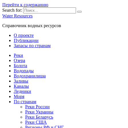
Перейти к содержанию
Search for:
Water Resources
Справочник водных ресурсов
О проекте
Публикации
Запасы по странам
Реки
Озера
Болота
Водопады
Водохранилища
Заливы
Каналы
Ледники
Моря
По странам
Реки России
Реки Украины
Реки Беларусь
Реки США
Регионы РФ и СНГ