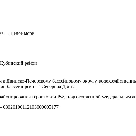
на → Белое море
-Кубинский район
я к Двинско-Печорскому бассейновому округу, водохозяйственны
ной бассейн реки — Северная Двина.
айонирования территории РФ, подготовленной Федеральным аг
 — 03020100112103000005177