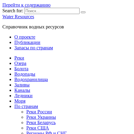
Перейти к содержанию
Search for:
Water Resources
Справочник водных ресурсов
О проекте
Публикации
Запасы по странам
Реки
Озера
Болота
Водопады
Водохранилища
Заливы
Каналы
Ледники
Моря
По странам
Реки России
Реки Украины
Реки Беларусь
Реки США
Регионы РФ и СНГ