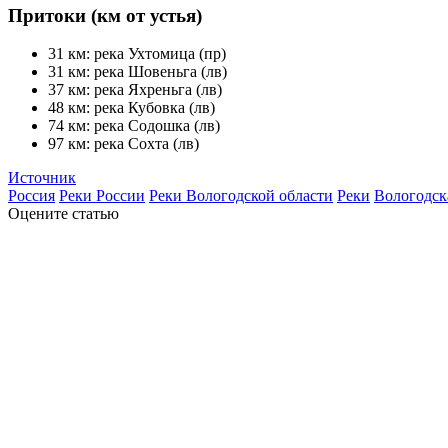
Притоки (км от устья)
31 км: река Ухтомица (пр)
31 км: река Шовеньга (лв)
37 км: река Яхреньга (лв)
48 км: река Кубовка (лв)
74 км: река Содошка (лв)
97 км: река Сохта (лв)
Источник
Россия
Реки России
Реки Вологодской области
Реки
Вологодск
Оцените статью