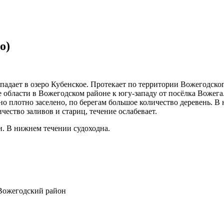
о)
адает в озеро Кубенское. Протекает по территории Вожегодског
е области в Вожегодском районе к югу-западу от посёлка Вожега
но плотно заселено, по берегам большое количество деревень. 
чество заливов и стариц, течение ослабевает.
и. В нижнем течении судоходна.
Вожегодский район