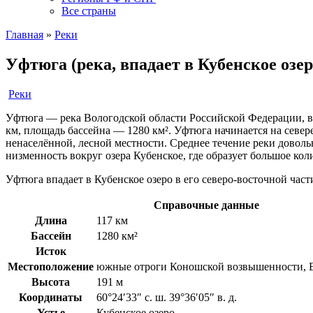
Все страны
Главная
»
Реки
Уфтюга (река, впадает в Кубенское озер
Реки
Уфтюга — река Вологодской области Российской Федерации, вп
км, площадь бассейна — 1280 км². Уфтюга начинается на север
ненаселённой, лесной местности. Среднее течение реки доволь
низменность вокруг озера Кубенское, где образует большое коли
Уфтюга впадает в Кубенское озеро в его северо-восточной част
Справочные данные
Длина
117 км
Бассейн
1280 км²
Исток
Местоположение
южные отроги Коношской возвышенности, 
Высота
191 м
Координаты
60°24′33″ с. ш. 39°36′05″ в. д.
Устье
Кубенское озеро