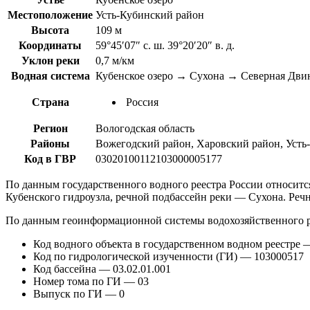
Местоположение
Усть-Кубинский район
Высота
109 м
Координаты
59°45′07″ с. ш. 39°20′20″ в. д.
Уклон реки
0,7 м/км
Водная система
Кубенское озеро → Сухона → Северная Дви
Страна
Россия
Регион
Вологодская область
Районы
Вожегодский район, Харовский район, Усть
Код в ГВР
03020100112103000005177
По данным государственного водного реестра России относитс
Кубенского гидроузла, речной подбассейн реки — Сухона. Реч
По данным геоинформационной системы водохозяйственного р
Код водного объекта в государственном водном реестре
Код по гидрологической изученности (ГИ) — 103000517
Код бассейна — 03.02.01.001
Номер тома по ГИ — 03
Выпуск по ГИ — 0