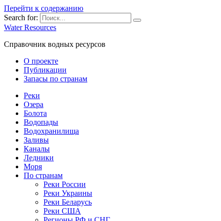
Перейти к содержанию
Search for:
Water Resources
Справочник водных ресурсов
О проекте
Публикации
Запасы по странам
Реки
Озера
Болота
Водопады
Водохранилища
Заливы
Каналы
Ледники
Моря
По странам
Реки России
Реки Украины
Реки Беларусь
Реки США
Регионы РФ и СНГ