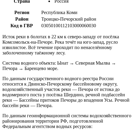
Страна
Россия
Регион
Республика Коми
Район
Троицко-Печорский район
Код в ГВР
03050100112103000060030
Исток реки в болотах в 22 км к северо-западу от посёлка
Комсомольск-на-Печоре. Река течёт на юго-запад, русло
извилистое. Всё течение проходит по ненаселённому
заболоченному таёжному лесу.
Система водного объекта: Ынат → Северная Мылва →
Печора → Баренцево море.
По данным государственного водного реестра России
относится к Двинско-Печорскому бассейновому округу,
водохозяйственный участок реки — Печора от истока до
водомерного поста у посёлка Шердино, речной подбассейн
реки — Бассейны притоков Печоры до впадения Усы. Речной
бассейн реки — Печора.
По данным геоинформационной системы водохозяйственного
районирования территории РФ, подготовленной
Федеральным агентством водных ресурсов: