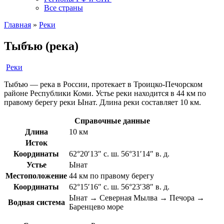
Все страны
Главная
»
Реки
Тыбъю (река)
Реки
Тыбъю — река в России, протекает в Троицко-Печорском
районе Республики Коми. Устье реки находится в 44 км по
правому берегу реки Ынат. Длина реки составляет 10 км.
Справочные данные
Длина
10 км
Исток
Координаты
62°20′13″ с. ш. 56°31′14″ в. д.
Устье
Ынат
Местоположение
44 км по правому берегу
Координаты
62°15′16″ с. ш. 56°23′38″ в. д.
Ынат → Северная Мылва → Печора →
Водная система
Баренцево море