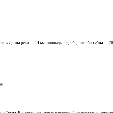
сии. Длина реки — 14 км, площадь водосборного бассейна — 70
ре
 и Тосна. В качестве языковых параллелей он предлагает древне-