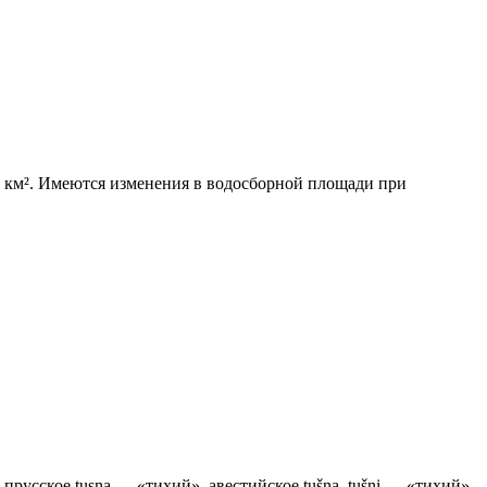
 км². Имеются изменения в водосборной площади при
прусское tusna — «тихий», авестийское tušna, tušni — «тихий»,