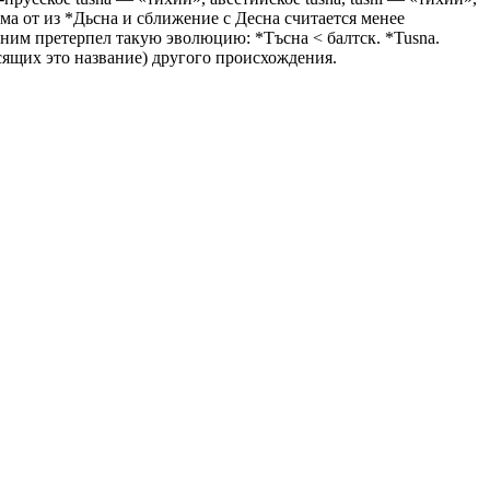
а от из *Дьсна и сближение с Десна считается менее
оним претерпел такую эволюцию: *Тъсна < балтск. *Tusna.
осящих это название) другого происхождения.