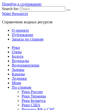
Перейти к содержанию
Search for:
Water Resources
Справочник водных ресурсов
О проекте
Публикации
Запасы по странам
Реки
Озера
Болота
Водопады
Водохранилища
Заливы
Каналы
Ледники
Моря
По странам
Реки России
Реки Украины
Реки Беларусь
Реки США
Регионы РФ и СНГ