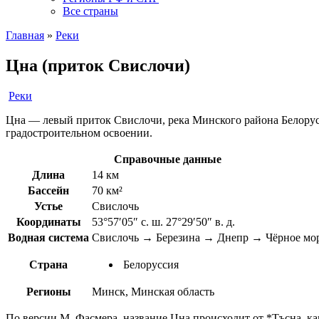
Все страны
Главная
»
Реки
Цна (приток Свислочи)
Реки
Цна — левый приток Свислочи, река Минского района Белорус
градостроительном освоении.
Справочные данные
Длина
14 км
Бассейн
70 км²
Устье
Свислочь
Координаты
53°57′05″ с. ш. 27°29′50″ в. д.
Водная система
Свислочь → Березина → Днепр → Чёрное мо
Страна
Белоруссия
Регионы
Минск, Минская область
По версии М. Фасмера, название Цна происходит от *Тъсна, как