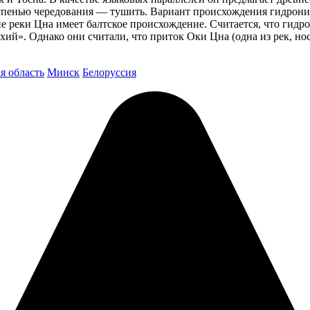
тупенью чередования — тушить. Вариант происхождения гидроним
ие реки Цна имеет балтское происхождение. Считается, что гидр
ихий». Однако они считали, что приток Оки Цна (одна из рек, н
я область
Минск
Белоруссия