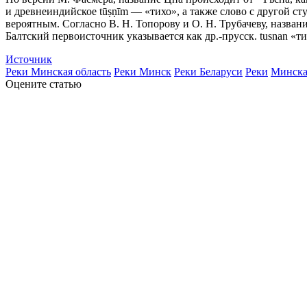
и древнеиндийское tūṣṇīm — «тихо», а также слово с другой с
вероятным. Согласно В. Н. Топорову и О. Н. Трубачеву, назван
Балтский первоисточник указывается как др.-прусск. tusnan «т
Источник
Реки Минская область
Реки Минск
Реки Беларуси
Реки
Минска
Оцените статью