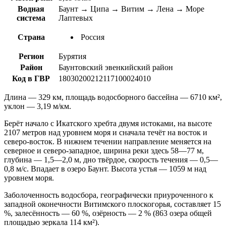
Водная
Баунт → Ципа → Витим → Лена → Море
система
Лаптевых
Страна
Россия
Регион
Бурятия
Район
Баунтовский эвенкийский район
Код в ГВР
18030200212117100024010
Длина — 329 км, площадь водосборного бассейна — 6710 км²,
уклон — 3,19 м/км.
Берёт начало с Икатского хребта двумя истоками, на высоте
2107 метров над уровнем моря и сначала течёт на восток и
северо-восток. В нижнем течении направление меняется на
северное и северо-западное, ширина реки здесь 58—77 м,
глубина — 1,5—2,0 м, дно твёрдое, скорость течения — 0,5—
0,8 м/с. Впадает в озеро Баунт. Высота устья — 1059 м над
уровнем моря.
Заболоченность водосбора, географически приуроченного к
западной оконечности Витимского плоскогорья, составляет 15
%, залесённость — 60 %, озёрность — 2 % (863 озера общей
площадью зеркала 114 км²).