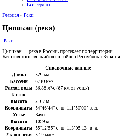
Все страны
Главная
»
Реки
Ципикан (река)
Реки
Ципикан — река в России, протекает по территории
Баунтовского эвенкийского района Республики Бурятия.
Справочные данные
Длина
329 км
Бассейн
6710 км²
Расход воды
36,88 м³/с (87 км от устья)
Исток
Высота
2107 м
Координаты
54°46′44″ с. ш. 111°50′00″ в. д.
Устье
Баунт
Высота
1059 м
Координаты
55°12′55″ с. ш. 113°05′13″ в. д.
Уклон реки
3,19 м/км