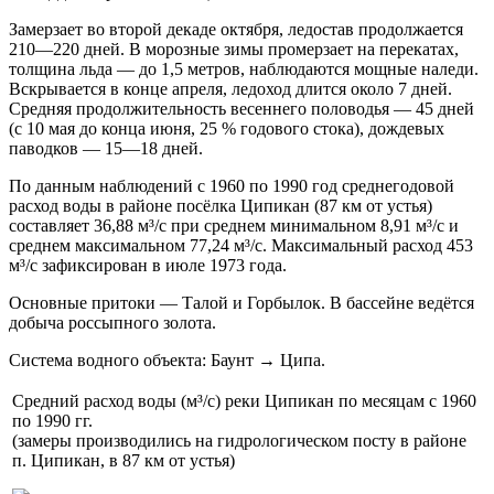
Замерзает во второй декаде октября, ледостав продолжается
210—220 дней. В морозные зимы промерзает на перекатах,
толщина льда — до 1,5 метров, наблюдаются мощные наледи.
Вскрывается в конце апреля, ледоход длится около 7 дней.
Средняя продолжительность весеннего половодья — 45 дней
(с 10 мая до конца июня, 25 % годового стока), дождевых
паводков — 15—18 дней.
По данным наблюдений с 1960 по 1990 год среднегодовой
расход воды в районе посёлка Ципикан (87 км от устья)
составляет 36,88 м³/с при среднем минимальном 8,91 м³/с и
среднем максимальном 77,24 м³/с. Максимальный расход 453
м³/с зафиксирован в июле 1973 года.
Основные притоки — Талой и Горбылок. В бассейне ведётся
добыча россыпного золота.
Система водного объекта: Баунт → Ципа.
Средний расход воды (м³/с) реки Ципикан по месяцам с 1960
по 1990 гг.
(замеры производились на гидрологическом посту в районе
п. Ципикан, в 87 км от устья)