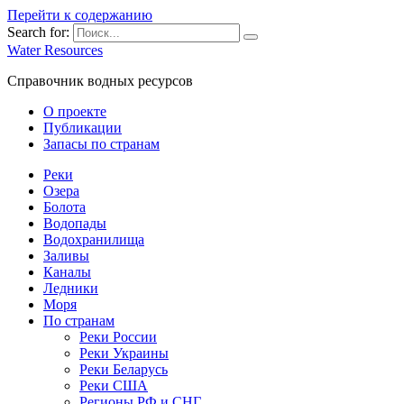
Перейти к содержанию
Search for:
Water Resources
Справочник водных ресурсов
О проекте
Публикации
Запасы по странам
Реки
Озера
Болота
Водопады
Водохранилища
Заливы
Каналы
Ледники
Моря
По странам
Реки России
Реки Украины
Реки Беларусь
Реки США
Регионы РФ и СНГ