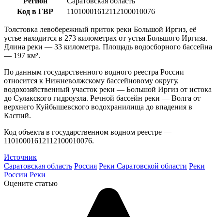
Регион
Саратовская область
Код в ГВР
11010001612112100010076
Толстовка левобережный приток реки Большой Иргиз, её
устье находится в 273 километрах от устья Большого Иргиза.
Длина реки — 33 километра. Площадь водосборного бассейна
— 197 км².
По данным государственного водного реестра России
относится к Нижневолжскому бассейновому округу,
водохозяйственный участок реки — Большой Иргиз от истока
до Сулакского гидроузла. Речной бассейн реки — Волга от
верхнего Куйбышевского водохранилища до впадения в
Каспий.
Код объекта в государственном водном реестре —
11010001612112100010076.
Источник
Саратовская область
Россия
Реки Саратовской области
Реки
России
Реки
Оцените статью