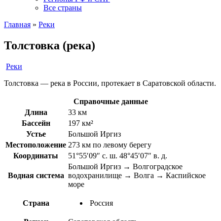
Все страны
Главная
»
Реки
Толстовка (река)
Реки
Толстовка — река в России, протекает в Саратовской области.
Справочные данные
Длина
33 км
Бассейн
197 км²
Устье
Большой Иргиз
Местоположение
273 км по левому берегу
Координаты
51°55′09″ с. ш. 48°45′07″ в. д.
Большой Иргиз → Волгоградское
Водная система
водохранилище → Волга → Каспийское
море
Страна
Россия