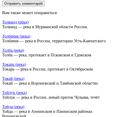
Вам также может понравиться
Толванд (река)
Толванд — река в Мурманской области России.
Толбачик (река)
Толбачик — река в России, территории Усть-Камчатского
Толба (река)
Толба — река, протекает в Псковском и Гдовском
Токарь (река)
Токарь — река в России, протекает в Октябрьском
Токай (река)
Токай — река в Воронежской и Тамбовской областях
Тойлук (река)
Тойлук — река в России, левый приток Чулыма, течёт
Тойда (река)
Тойда — река в Аннинском и Панинском районах
Воронежской