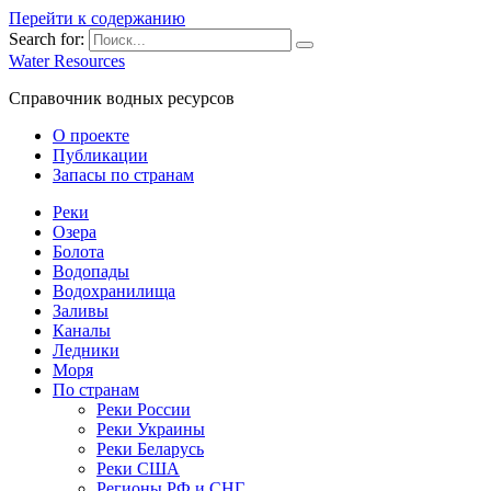
Перейти к содержанию
Search for:
Water Resources
Справочник водных ресурсов
О проекте
Публикации
Запасы по странам
Реки
Озера
Болота
Водопады
Водохранилища
Заливы
Каналы
Ледники
Моря
По странам
Реки России
Реки Украины
Реки Беларусь
Реки США
Регионы РФ и СНГ