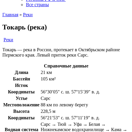
Все страны
Главная
»
Реки
Токарь (река)
Реки
Токарь — река в России, протекает в Октябрьском районе
Пермского края. Левый приток реки Сарс.
Справочные данные
Длина
21 км
Бассейн
105 км²
Исток
Координаты
56°30′05″ с. ш. 57°15′39″ в. д.
Устье
Сарс
Местоположение
88 км по левому берегу
Высота
228,5 м
Координаты
56°21′53″ с. ш. 57°11′19″ в. д.
Сарс → Тюй → Уфа → Белая →
Водная система
Нижнекамское водохранилище → Кама →