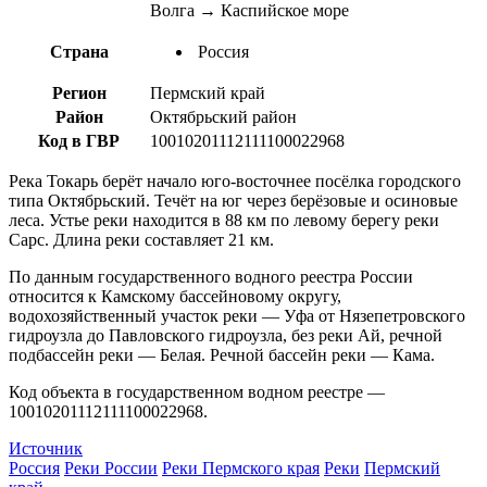
Волга → Каспийское море
Страна
Россия
Регион
Пермский край
Район
Октябрьский район
Код в ГВР
10010201112111100022968
Река Токарь берёт начало юго-восточнее посёлка городского
типа Октябрьский. Течёт на юг через берёзовые и осиновые
леса. Устье реки находится в 88 км по левому берегу реки
Сарс. Длина реки составляет 21 км.
По данным государственного водного реестра России
относится к Камскому бассейновому округу,
водохозяйственный участок реки — Уфа от Нязепетровского
гидроузла до Павловского гидроузла, без реки Ай, речной
подбассейн реки — Белая. Речной бассейн реки — Кама.
Код объекта в государственном водном реестре —
10010201112111100022968.
Источник
Россия
Реки России
Реки Пермского края
Реки
Пермский