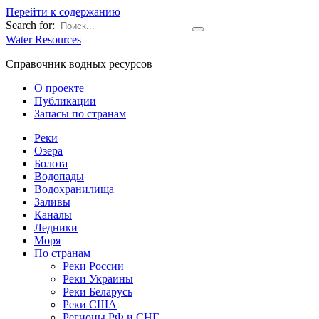
Перейти к содержанию
Search for:
Water Resources
Справочник водных ресурсов
О проекте
Публикации
Запасы по странам
Реки
Озера
Болота
Водопады
Водохранилища
Заливы
Каналы
Ледники
Моря
По странам
Реки России
Реки Украины
Реки Беларусь
Реки США
Регионы РФ и СНГ