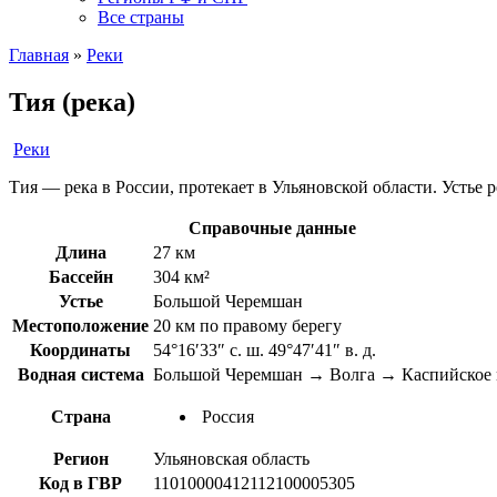
Все страны
Главная
»
Реки
Тия (река)
Реки
Тия — река в России, протекает в Ульяновской области. Устье 
Справочные данные
Длина
27 км
Бассейн
304 км²
Устье
Большой Черемшан
Местоположение
20 км по правому берегу
Координаты
54°16′33″ с. ш. 49°47′41″ в. д.
Водная система
Большой Черемшан → Волга → Каспийское 
Страна
Россия
Регион
Ульяновская область
Код в ГВР
11010000412112100005305