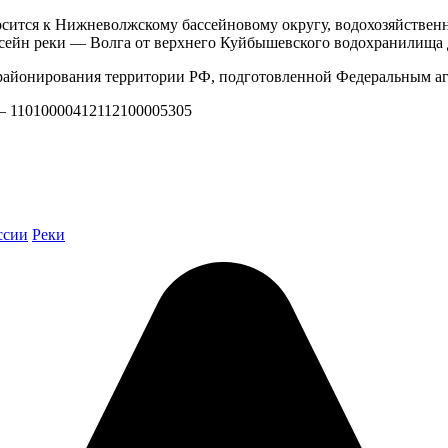
осится к Нижневолжскому бассейновому округу, водохозяйственн
ссейн реки — Волга от верхнего Куйбышевского водохранилища 
айонирования территории РФ, подготовленной Федеральным аг
 — 11010000412112100005305
ссии
Реки