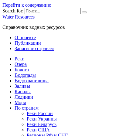
Перейти к содержанию
Search for:
Water Resources
Справочник водных ресурсов
О проекте
Публикации
Запасы по странам
Реки
Озера
Болота
Водопады
Водохранилища
Заливы
Каналы
Ледники
Моря
По странам
Реки России
Реки Украины
Реки Беларусь
Реки США
Регионы РФ и СНГ