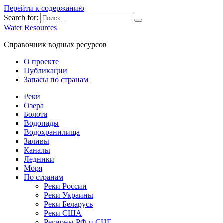
Перейти к содержанию
Search for:
Water Resources
Справочник водных ресурсов
О проекте
Публикации
Запасы по странам
Реки
Озера
Болота
Водопады
Водохранилища
Заливы
Каналы
Ледники
Моря
По странам
Реки России
Реки Украины
Реки Беларусь
Реки США
Регионы РФ и СНГ