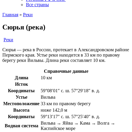
Все страны
Главная
»
Реки
Сюрья (река)
Реки
Сюрья — река в России, протекает в Александровском районе
Пермского края. Устье реки находится в 33 км по правому
берегу реки Вильвы. Длина реки составляет 10 км.
Справочные данные
Длина
10 км
Исток
Координаты
59°08′01″ с. ш. 57°29′18″ в. д.
Устье
Вильва
Местоположение
33 км по правому берегу
Высота
ниже 142,0 м
Координаты
59°13′17″ с. ш. 57°25′40″ в. д.
Вильва → Яйва → Кама → Волга →
Водная система
Каспийское море