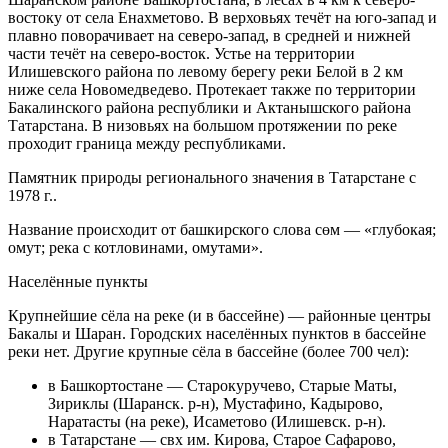
востоку от села Енахметово. В верховьях течёт на юго-запад и
плавно поворачивает на северо-запад, в средней и нижней
части течёт на северо-восток. Устье на территории
Илишевского района по левому берегу реки Белой в 2 км
ниже села Новомедведево. Протекает также по территории
Бакалинского района республики и Актанышского района
Татарстана. В низовьях на большом протяжении по реке
проходит граница между республиками.
Памятник природы регионального значения в Татарстане с
1978 г..
Название происходит от башкирского слова сөм — «глубокая;
омут; река с котловинами, омутами».
Населённые пункты
Крупнейшие сёла на реке (и в бассейне) — районные центры
Бакалы и Шаран. Городских населённых пунктов в бассейне
реки нет. Другие крупные сёла в бассейне (более 700 чел):
в Башкортостане — Старокуручево, Старые Маты,
Зириклы (Шаранск. р-н), Мустафино, Кадырово,
Наратасты (на реке), Исаметово (Илишевск. р-н).
в Татарстане — свх им. Кирова, Старое Сафарово,