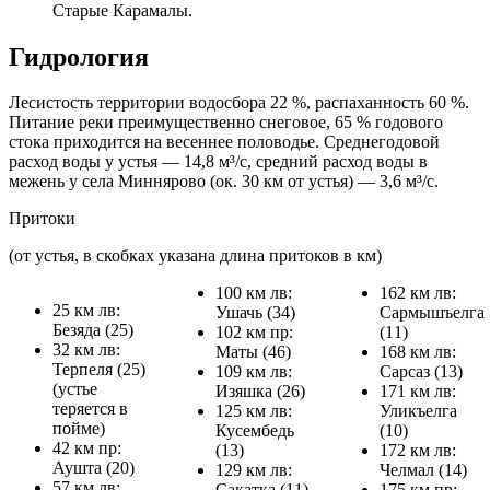
Старые Карамалы.
Гидрология
Лесистость территории водосбора 22 %, распаханность 60 %.
Питание реки преимущественно снеговое, 65 % годового
стока приходится на весеннее половодье. Среднегодовой
расход воды у устья — 14,8 м³/с, средний расход воды в
межень у села Миннярово (ок. 30 км от устья) — 3,6 м³/с.
Притоки
(от устья, в скобках указана длина притоков в км)
100 км лв:
162 км лв:
25 км лв:
Ушачь (34)
Сармышъелга
Безяда (25)
102 км пр:
(11)
32 км лв:
Маты (46)
168 км лв:
Терпеля (25)
109 км лв:
Сарсаз (13)
(устье
Изяшка (26)
171 км лв:
теряется в
125 км лв:
Уликъелга
пойме)
Кусембедь
(10)
42 км пр:
(13)
172 км лв:
Аушта (20)
129 км лв:
Челмал (14)
57 км лв:
Сакатка (11)
175 км пр: