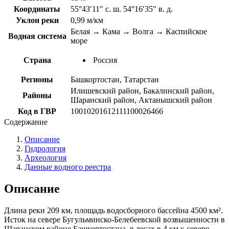
Координаты
55°43′11″ с. ш. 54°16′35″ в. д.
Уклон реки
0,99 м/км
Белая → Кама → Волга → Каспийское
Водная система
море
Страна
Россия
Регионы
Башкортостан, Татарстан
Илишевский район, Бакалинский район,
Районы
Шаранский район, Актанышский район
Код в ГВР
10010201612111100026466
Содержание
Описание
Гидрология
Археология
Данные водного реестра
Описание
Длина реки 209 км, площадь водосборного бассейна 4500 км².
Исток на севере Бугульминско-Белебеевской возвышенности в
Шаранском районе Башкортостана, в лесах в 4 км к северо-