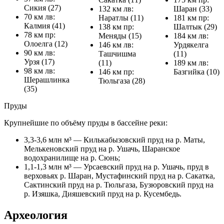
Сикия (27)
132 км лв:
Шаран (33)
70 км лв:
Наратлы (11)
181 км пр:
Калмия (41)
138 км пр:
Шалтык (29)
78 км пр:
Меняды (15)
184 км лв:
Олоелга (12)
146 км лв:
Урдякелга
90 км лв:
Ташчишма
(11)
Урзя (17)
(11)
189 км лв:
98 км лв:
146 км пр:
Базгийка (10)
Шерашлинка
Тюльгаза (28)
(35)
Пруды
Крупнейшие по объёму пруды в бассейне реки:
3,3-3,6 млн м³ — Килькабызовский пруд на р. Маты,
Мелькеновский пруд на р. Ушачь, Шаранское
водохранилище на р. Сюнь;
1,1-1,3 млн м³ — Урсаевский пруд на р. Ушачь, пруд в
верховьях р. Шаран, Мустафинский пруд на р. Сакатка,
Сактинский пруд на р. Тюльгаза, Бузюровский пруд на
р. Изяшка, Дияшевский пруд на р. Кусембедь.
Археология