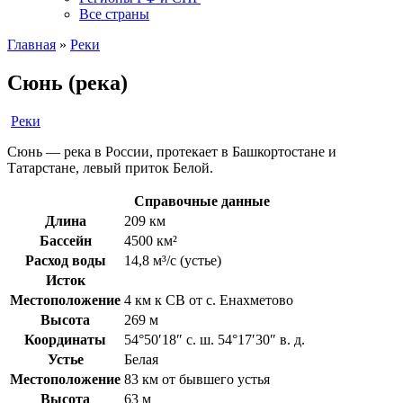
Все страны
Главная
»
Реки
Сюнь (река)
Реки
Сюнь — река в России, протекает в Башкортостане и
Татарстане, левый приток Белой.
Справочные данные
Длина
209 км
Бассейн
4500 км²
Расход воды
14,8 м³/с (устье)
Исток
Местоположение
4 км к СВ от с. Енахметово
Высота
269 м
Координаты
54°50′18″ с. ш. 54°17′30″ в. д.
Устье
Белая
Местоположение
83 км от бывшего устья
Высота
63 м