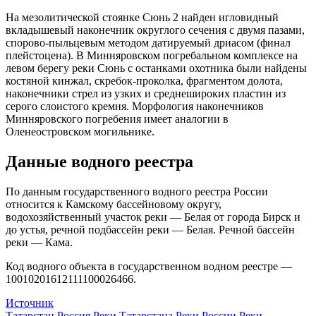
На мезолитической стоянке Сюнь 2 найден игловидный
вкладышевый наконечник округлого сечения с двумя пазами,
спорово-пыльцевым методом датируемый дриасом (финал
плейстоцена). В Минняровском погребальном комплексе на
левом берегу реки Сюнь с останками охотника были найдены
костяной кинжал, скребок-проколка, фрагментом долота,
наконечники стрел из узких и среднешироких пластин из
серого слоистого кремня. Морфология наконечников
Минняровского погребения имеет аналогии в
Оленеостровском могильнике.
Данные водного реестра
По данным государственного водного реестра России
относится к Камскому бассейновому округу,
водохозяйственный участок реки — Белая от города Бирск и
до устья, речной подбассейн реки — Белая. Речной бассейн
реки — Кама.
Код водного объекта в государственном водном реестре —
10010201612111100026466.
Источник
Татарстан
Россия
Реки Татарстана
Реки России
Реки