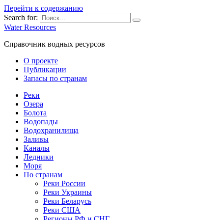
Перейти к содержанию
Search for:
Water Resources
Справочник водных ресурсов
О проекте
Публикации
Запасы по странам
Реки
Озера
Болота
Водопады
Водохранилища
Заливы
Каналы
Ледники
Моря
По странам
Реки России
Реки Украины
Реки Беларусь
Реки США
Регионы РФ и СНГ