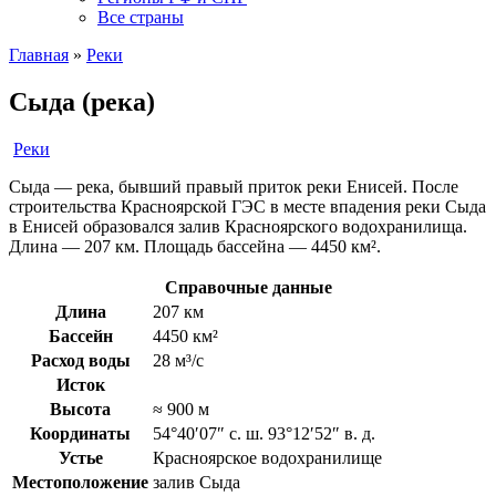
Все страны
Главная
»
Реки
Сыда (река)
Реки
Сыда — река, бывший правый приток реки Енисей. После
строительства Красноярской ГЭС в месте впадения реки Сыда
в Енисей образовался залив Красноярского водохранилища.
Длина — 207 км. Площадь бассейна — 4450 км².
Справочные данные
Длина
207 км
Бассейн
4450 км²
Расход воды
28 м³/с
Исток
Высота
≈ 900 м
Координаты
54°40′07″ с. ш. 93°12′52″ в. д.
Устье
Красноярское водохранилище
Местоположение
залив Сыда