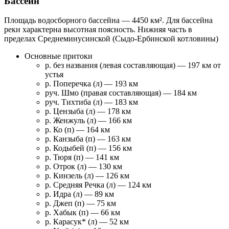
Бассейн
Площадь водосборного бассейна — 4450 км². Для бассейна
реки характерна высотная поясность. Нижняя часть в
пределах Среднеминусинской (Сыдо-Ербинской котловины)
Основные притоки
р. без названия (левая составляющая) — 197 км от
устья
р. Поперечка (л) — 193 км
руч. Шмо (правая составляющая) — 184 км
руч. Тихтиба (л) — 183 км
р. Цензыба (л) — 178 км
р. Женжуль (л) — 166 км
р. Ко (п) — 164 км
р. Канзыба (п) — 163 км
р. Кодыбей (п) — 156 км
р. Тюря (п) — 141 км
р. Отрок (л) — 130 км
р. Кинзель (л) — 126 км
р. Средняя Речка (л) — 124 км
р. Идра (л) — 89 км
р. Джеп (п) — 75 км
р. Хабык (п) — 66 км
р. Карасук* (л) — 52 км