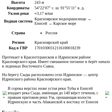
Высота
243 м
Координаты
54°22′07″ с. ш. 91°51′11″ в. д.
Уклон реки
≈3,17 м/км
Красноярское водохранилище →
Водная система
Енисей → Карское море
Страна
Россия
Регион
Красноярский край
Код в ГВР
17010300312116100018239
Протекает в Краснотуранском и Идринском районе
Красноярского края. Имеет смешанное питание и берёт начало
в ледниках Восточного Саяна.
На берегу Сыды расположено село Идринское — центр
Идринского района Красноярского края.
В сорока верстах ниже устья реки Тубы в Енисей
впадает река Сыда, имеющая до 140 вёрст течения, с
правым притоком реки Уза, орошающая волости
Идринскую и часть Абаканской к востоку от Енисея