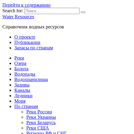
Перейти к содержанию
Search for:
Water Resources
Справочник водных ресурсов
О проекте
Публикации
Запасы по странам
Реки
Озера
Болота
Водопады
Водохранилища
Заливы
Каналы
Ледники
Моря
По странам
Реки России
Реки Украины
Реки Беларусь
Реки США
Регионы РФ и СНГ