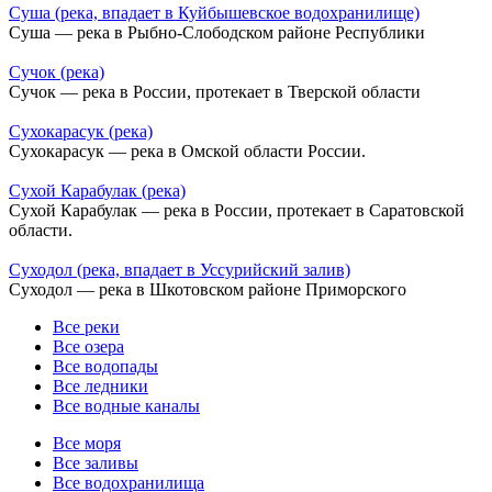
Суша (река, впадает в Куйбышевское водохранилище)
Суша — река в Рыбно-Слободском районе Республики
Сучок (река)
Сучок — река в России, протекает в Тверской области
Сухокарасук (река)
Сухокарасук — река в Омской области России.
Сухой Карабулак (река)
Сухой Карабулак — река в России, протекает в Саратовской
области.
Суходол (река, впадает в Уссурийский залив)
Суходол — река в Шкотовском районе Приморского
Все реки
Все озера
Все водопады
Все ледники
Все водные каналы
Все моря
Все заливы
Все водохранилища