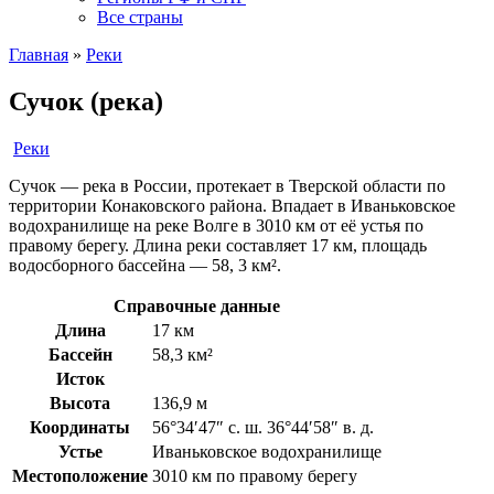
Все страны
Главная
»
Реки
Сучок (река)
Реки
Сучок — река в России, протекает в Тверской области по
территории Конаковского района. Впадает в Иваньковское
водохранилище на реке Волге в 3010 км от её устья по
правому берегу. Длина реки составляет 17 км, площадь
водосборного бассейна — 58, 3 км².
Справочные данные
Длина
17 км
Бассейн
58,3 км²
Исток
Высота
136,9 м
Координаты
56°34′47″ с. ш. 36°44′58″ в. д.
Устье
Иваньковское водохранилище
Местоположение
3010 км по правому берегу