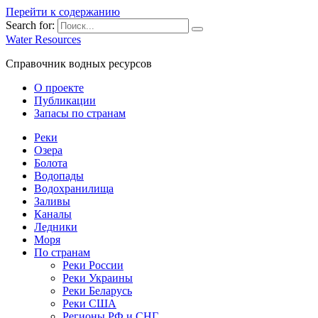
Перейти к содержанию
Search for:
Water Resources
Справочник водных ресурсов
О проекте
Публикации
Запасы по странам
Реки
Озера
Болота
Водопады
Водохранилища
Заливы
Каналы
Ледники
Моря
По странам
Реки России
Реки Украины
Реки Беларусь
Реки США
Регионы РФ и СНГ