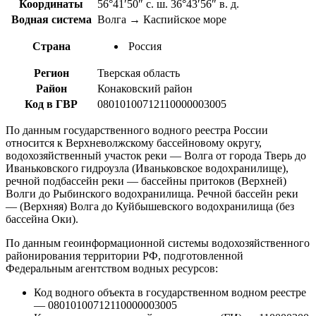
Координаты
56°41′50″ с. ш. 36°43′56″ в. д.
Водная система
Волга → Каспийское море
Страна
Россия
Регион
Тверская область
Район
Конаковский район
Код в ГВР
08010100712110000003005
По данным государственного водного реестра России
относится к Верхневолжскому бассейновому округу,
водохозяйственный участок реки — Волга от города Тверь до
Иваньковского гидроузла (Иваньковское водохранилище),
речной подбассейн реки — бассейны притоков (Верхней)
Волги до Рыбинского водохранилища. Речной бассейн реки
— (Верхняя) Волга до Куйбышевского водохранилища (без
бассейна Оки).
По данным геоинформационной системы водохозяйственного
районирования территории РФ, подготовленной
Федеральным агентством водных ресурсов:
Код водного объекта в государственном водном реестре
— 08010100712110000003005