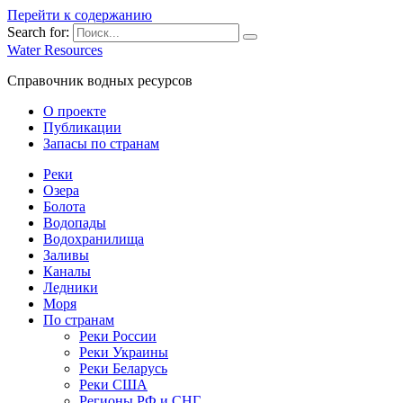
Перейти к содержанию
Search for:
Water Resources
Справочник водных ресурсов
О проекте
Публикации
Запасы по странам
Реки
Озера
Болота
Водопады
Водохранилища
Заливы
Каналы
Ледники
Моря
По странам
Реки России
Реки Украины
Реки Беларусь
Реки США
Регионы РФ и СНГ