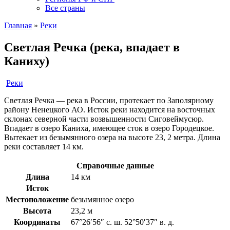
Все страны
Главная
»
Реки
Светлая Речка (река, впадает в
Каниху)
Реки
Светлая Речка — река в России, протекает по Заполярному
району Ненецкого АО. Исток реки находится на восточных
склонах северной части возвышенности Сиговеймусюр.
Впадает в озеро Каниха, имеющее сток в озеро Городецкое.
Вытекает из безымянного озера на высоте 23, 2 метра. Длина
реки составляет 14 км.
Справочные данные
Длина
14 км
Исток
Местоположение
безымянное озеро
Высота
23,2 м
Координаты
67°26′56″ с. ш. 52°50′37″ в. д.