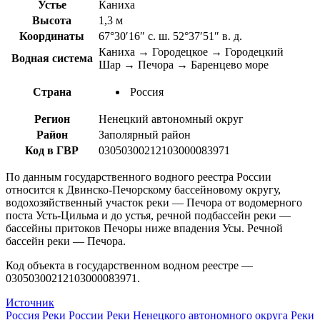
Устье
Каниха
Высота
1,3 м
Координаты
67°30′16″ с. ш. 52°37′51″ в. д.
Каниха → Городецкое → Городецкий
Водная система
Шар → Печора → Баренцево море
Страна
Россия
Регион
Ненецкий автономный округ
Район
Заполярный район
Код в ГВР
03050300212103000083971
По данным государственного водного реестра России
относится к Двинско-Печорскому бассейновому округу,
водохозяйственный участок реки — Печора от водомерного
поста Усть-Цильма и до устья, речной подбассейн реки —
бассейны притоков Печоры ниже впадения Усы. Речной
бассейн реки — Печора.
Код объекта в государственном водном реестре —
03050300212103000083971.
Источник
Россия
Реки России
Реки Ненецкого автономного округа
Реки